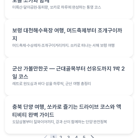
도를 쏘카와 함께
미륵산·달아공원·동피랑, 쏘카로 하루에 완성하는 통영 코스
여행 정보
보령 대천해수욕장 여행, 머드축제부터 조개구이까
지
머드축제·수상레저·조개구이거리까지. 쏘카로 떠나는 서해 보령 여행
여행 정보
군산 가볼만한곳 — 근대골목부터 선유도까지 1박 2
일 코스
레트로 원도심과 바다 섬을 하루씩, 군산 여행 총정리
여행 정보
충북 단양 여행, 쏘카로 즐기는 드라이브 코스와 액
티비티 완벽 가이드
도담삼봉부터 짚와이어까지, 강과 산이 함께하는 단양 완전정복
1
2
3
4
5