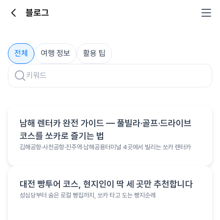
블로그
블로그
전체
여행 정보
활용 팁
여행 정보
남해 렌터카 완전 가이드 — 풀빌라·골프·드라이브
코스를 쏘카로 즐기는 법
김해공항·사천공항·진주역·남해공용터미널 4곳에서 빌리는 쏘카 렌터카
여행 정보
대전 빵투어 코스, 현지인이 딱 세 곳만 추천합니다
성심당부터 숨은 로컬 빵집까지, 쏘카 타고 도는 빵지순례