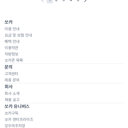
쏘카
이용 안내
요금 및 보험 안내
혜택 안내
이용약관
차량정보
쏘카존 목록
문의
고객센터
제휴 문의
회사
회사 소개
채용 공고
쏘카 유니버스
쏘카구독
쏘카 엔터프라이즈
모두의주차장