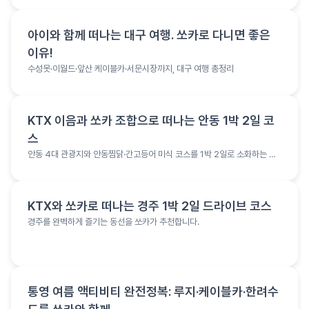
여행 정보
아이와 함께 떠나는 대구 여행. 쏘카로 다니면 좋은
이유!
수성못·이월드·앞산 케이블카·서문시장까지, 대구 여행 총정리
여행 정보
KTX 이음과 쏘카 조합으로 떠나는 안동 1박 2일 코
스
안동 4대 관광지와 안동찜닭·간고등어 미식 코스를 1박 2일로 소화하는 여
행 코스
여행 정보
KTX와 쏘카로 떠나는 경주 1박 2일 드라이브 코스
경주를 완벽하게 즐기는 동선을 쏘카가 추천합니다.
여행 정보
통영 여름 액티비티 완전정복: 루지·케이블카·한려수