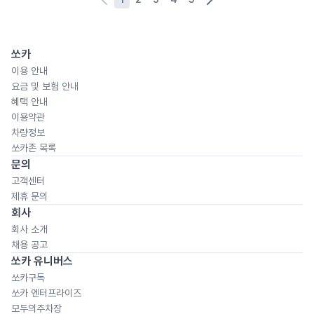
쏘카
이용 안내
요금 및 보험 안내
혜택 안내
이용약관
차량정보
쏘카존 목록
문의
고객센터
제휴 문의
회사
회사 소개
채용 공고
쏘카 유니버스
쏘카구독
쏘카 엔터프라이즈
모두의주차장