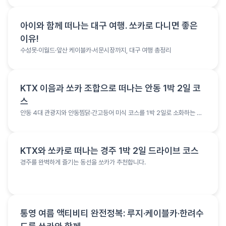
여행 정보
아이와 함께 떠나는 대구 여행. 쏘카로 다니면 좋은
이유!
수성못·이월드·앞산 케이블카·서문시장까지, 대구 여행 총정리
여행 정보
KTX 이음과 쏘카 조합으로 떠나는 안동 1박 2일 코
스
안동 4대 관광지와 안동찜닭·간고등어 미식 코스를 1박 2일로 소화하는 여
행 코스
여행 정보
KTX와 쏘카로 떠나는 경주 1박 2일 드라이브 코스
경주를 완벽하게 즐기는 동선을 쏘카가 추천합니다.
여행 정보
통영 여름 액티비티 완전정복: 루지·케이블카·한려수