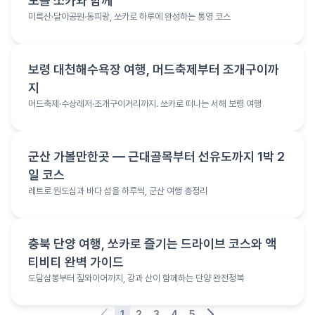
도를 쏘카와 함께
미륵산·달아공원·동피랑, 쏘카로 하루에 완성하는 통영 코스
여행 정보
보령 대천해수욕장 여행, 머드축제부터 조개구이까
지
머드축제·수상레저·조개구이거리까지. 쏘카로 떠나는 서해 보령 여행
여행 정보
군산 가볼만한곳 — 근대골목부터 선유도까지 1박 2
일 코스
레트로 원도심과 바다 섬을 하루씩, 군산 여행 총정리
여행 정보
충북 단양 여행, 쏘카로 즐기는 드라이브 코스와 액
티비티 완벽 가이드
도담삼봉부터 짚와이어까지, 강과 산이 함께하는 단양 완전정복
1
2
3
4
5