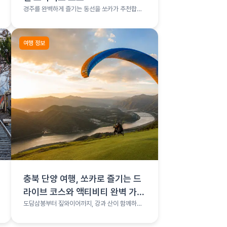
경주를 완벽하게 즐기는 동선을 쏘카가 추천합니
다.
여행 정보
충북 단양 여행, 쏘카로 즐기는 드
라이브 코스와 액티비티 완벽 가이
드
도담삼봉부터 짚와이어까지, 강과 산이 함께하는
단양 완전정복