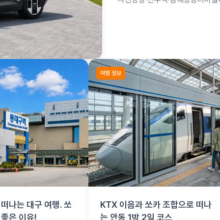
합은 사천공항 항공편 + 쏘카로 
여행 정보
떠나는 대구 여행. 쏘
KTX 이음과 쏘카 조합으로 떠나
 좋은 이유!
는 안동 1박 2일 코스