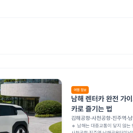
여행 정보
남해 렌터카 완전 가이
카로 즐기는 법
김해공항·사천공항·진주역·남
🔹 남해는 대중교통이 닿지 않는
사천공항·진주역·남해공용터미널에서