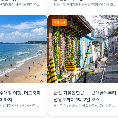
산 케이블카·서문시장까지, 대구
안동 4대 관광지와 안동찜닭·간고등어 미식 코스
를 1박 2일로 소화하는 여행 코스
여행 정보
수욕장 여행, 머드축제
군산 가볼만한곳 — 근대골목부터
구이까지
선유도까지 1박 2일 코스
·조개구이거리까지. 쏘카로 떠
레트로 원도심과 바다 섬을 하루씩, 군산 여행 총
여행
정리