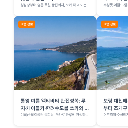
성심당부터 숨은 로컬 빵집까지, 쏘카 타고 도는
수성못·이월드·앞
빵지순례
여행 총정리
여행 정보
여행 정보
통영 여름 액티비티 완전정복: 루
보령 대천해
지·케이블카·한려수도를 쏘카와 함
부터 조개
께
미륵산·달아공원·동피랑, 쏘카로 하루에 완성하는
머드축제·수상레저
통영 코스
나는 서해 보령 