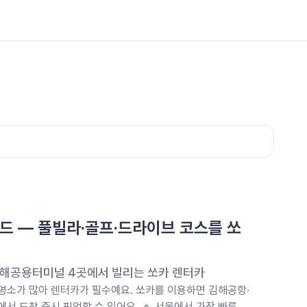
드 — 풀빌라·골프·드라이브 코스를 쏘
해공용터미널 4곳에서 빌리는 쏘카 렌터카
 명소가 많아 렌터카가 필수예요. 쏘카를 이용하면 김해공항·
 도착 즉시 픽업할 수 있어요. 🔹 서울에서 가장 빠른 조