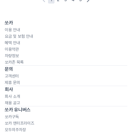
쏘카
이용 안내
요금 및 보험 안내
혜택 안내
이용약관
차량정보
쏘카존 목록
문의
고객센터
제휴 문의
회사
회사 소개
채용 공고
쏘카 유니버스
쏘카구독
쏘카 엔터프라이즈
모두의주차장