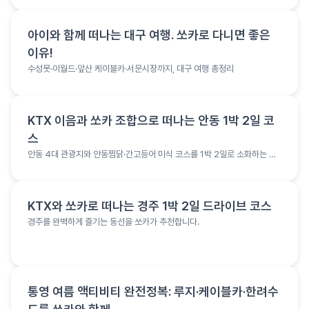
여행 정보
아이와 함께 떠나는 대구 여행. 쏘카로 다니면 좋은
이유!
수성못·이월드·앞산 케이블카·서문시장까지, 대구 여행 총정리
여행 정보
KTX 이음과 쏘카 조합으로 떠나는 안동 1박 2일 코
스
안동 4대 관광지와 안동찜닭·간고등어 미식 코스를 1박 2일로 소화하는 여
행 코스
여행 정보
KTX와 쏘카로 떠나는 경주 1박 2일 드라이브 코스
경주를 완벽하게 즐기는 동선을 쏘카가 추천합니다.
여행 정보
통영 여름 액티비티 완전정복: 루지·케이블카·한려수