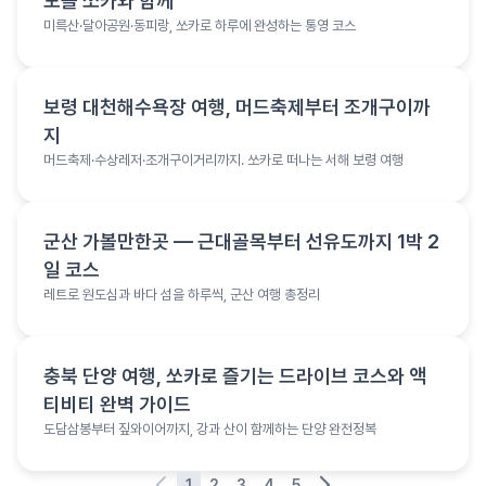
도를 쏘카와 함께
미륵산·달아공원·동피랑, 쏘카로 하루에 완성하는 통영 코스
여행 정보
보령 대천해수욕장 여행, 머드축제부터 조개구이까
지
머드축제·수상레저·조개구이거리까지. 쏘카로 떠나는 서해 보령 여행
여행 정보
군산 가볼만한곳 — 근대골목부터 선유도까지 1박 2
일 코스
레트로 원도심과 바다 섬을 하루씩, 군산 여행 총정리
여행 정보
충북 단양 여행, 쏘카로 즐기는 드라이브 코스와 액
티비티 완벽 가이드
도담삼봉부터 짚와이어까지, 강과 산이 함께하는 단양 완전정복
1
2
3
4
5