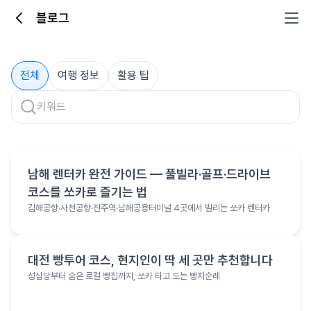
블로그
블로그
전체
여행 정보
활용 팁
여행 정보
남해 렌터카 완전 가이드 — 풀빌라·골프·드라이브
코스를 쏘카로 즐기는 법
김해공항·사천공항·진주역·남해공용터미널 4곳에서 빌리는 쏘카 렌터카
여행 정보
대전 빵투어 코스, 현지인이 딱 세 곳만 추천합니다
성심당부터 숨은 로컬 빵집까지, 쏘카 타고 도는 빵지순례