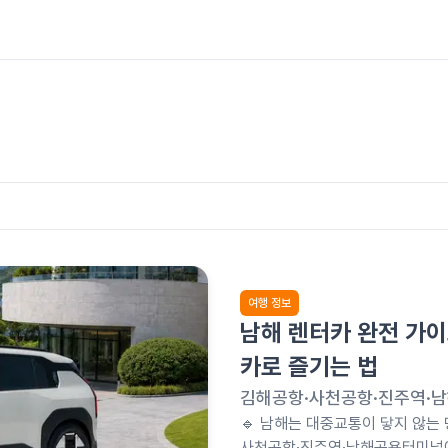
여행 정보
남해 렌터카 완전 가이
카로 즐기는 법
김해공항·사천공항·진주역·남
🔹 남해는 대중교통이 닿지 않는
사천공항·진주역·남해공용터미널에서