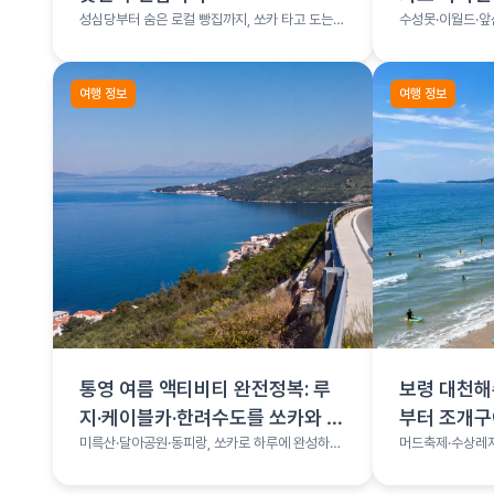
성심당부터 숨은 로컬 빵집까지, 쏘카 타고 도는
수성못·이월드·앞
빵지순례
여행 총정리
여행 정보
여행 정보
통영 여름 액티비티 완전정복: 루
보령 대천해
지·케이블카·한려수도를 쏘카와 함
부터 조개
께
미륵산·달아공원·동피랑, 쏘카로 하루에 완성하는
머드축제·수상레저
통영 코스
나는 서해 보령 