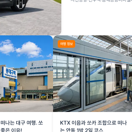
합은 사천공항 항공편 + 쏘카로 
여행 정보
떠나는 대구 여행. 쏘
KTX 이음과 쏘카 조합으로 떠나
 좋은 이유!
는 안동 1박 2일 코스