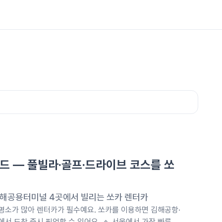
드 — 풀빌라·골프·드라이브 코스를 쏘
해공용터미널 4곳에서 빌리는 쏘카 렌터카
 명소가 많아 렌터카가 필수예요. 쏘카를 이용하면 김해공항·
 도착 즉시 픽업할 수 있어요. 🔹 서울에서 가장 빠른 조