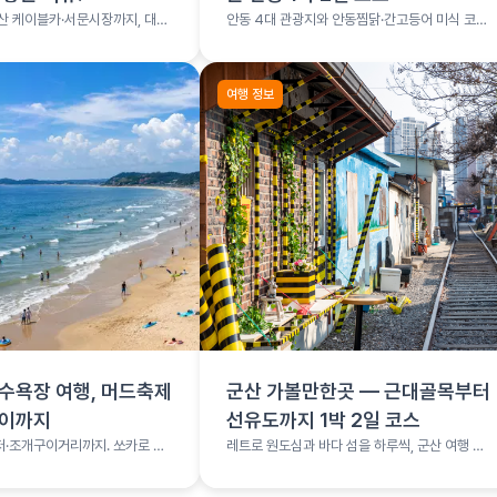
산 케이블카·서문시장까지, 대구
안동 4대 관광지와 안동찜닭·간고등어 미식 코스
를 1박 2일로 소화하는 여행 코스
여행 정보
수욕장 여행, 머드축제
군산 가볼만한곳 — 근대골목부터
구이까지
선유도까지 1박 2일 코스
·조개구이거리까지. 쏘카로 떠
레트로 원도심과 바다 섬을 하루씩, 군산 여행 총
여행
정리