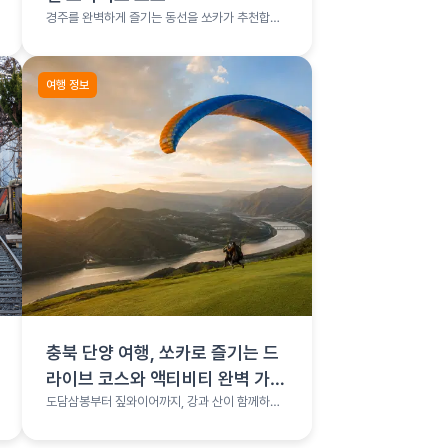
경주를 완벽하게 즐기는 동선을 쏘카가 추천합니
다.
여행 정보
충북 단양 여행, 쏘카로 즐기는 드
라이브 코스와 액티비티 완벽 가이
드
도담삼봉부터 짚와이어까지, 강과 산이 함께하는
단양 완전정복