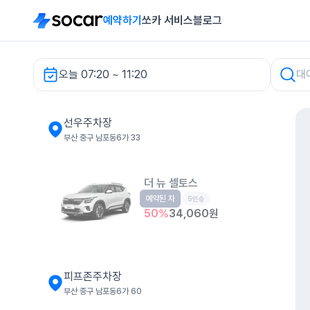
예약하기
쏘카 서비스
블로그
오늘 07:20 ~ 11:20
차량 검색
선우주차장
부산 중구 남포동6가 33
더 뉴 셀토스
예약된 차
소형SUV
5인승
50
%
34,060
원
피프존주차장
부산 중구 남포동6가 60