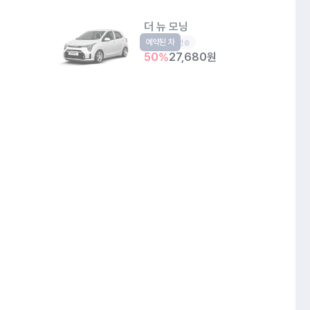
더 뉴 모닝
예약된 차
경형
5인승
50
%
27,680
원