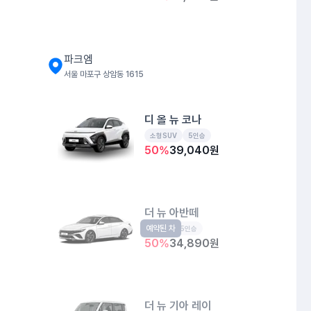
파크엠
서울 마포구 상암동 1615
디 올 뉴 코나
소형SUV
5인승
50
%
39,040
원
더 뉴 아반떼
예약된 차
준중형
5인승
50
%
34,890
원
더 뉴 기아 레이