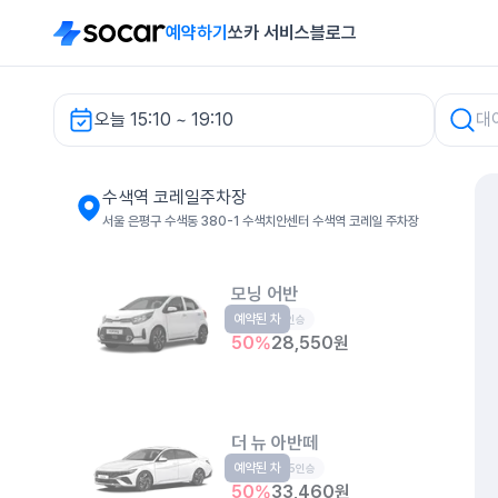
예약하기
쏘카 서비스
블로그
오늘 15:10 ~ 19:10
차량 검색
수색역 코레일주차장
서울 은평구 수색동 380-1 수색치안센터 수색역 코레일 주차장
모닝 어반
예약된 차
경형
5인승
50
%
28,550
원
더 뉴 아반떼
예약된 차
준중형
5인승
50
%
33,460
원