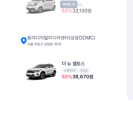
예약된 차
경형
5인승
50
%
32,130
원
동아디지털미디어센터(상암DDMC)
서울 마포구 상암동 1610
더 뉴 셀토스
소형SUV
5인승
50
%
38,670
원
DMC센트럴자이상가
서울 은평구 증산동 258 DMC센트럴자이 401동
개인정보처리방침
위치정보 이용약관
차량손해면책제도
고정형 
쏘나타 디 엣지
제주특별자치도 제주시 공항서로 141 (도두이동)