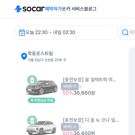
예약하기
쏘카 서비스
블로그
오늘 22:30 ~ 내일 02:30
차량 검색
학동포스트빌
서울 강남구 논현동 208-5
[충전보장] 올 일렉트릭 미니 쿠퍼
예약된 차
EV
4인승
50
%
36,860
원
주행요금 무료
[충전보장] 디 올 뉴 코나 일렉트릭 
예약된 차
EV
5인승
50
%
36,400
원