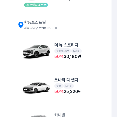
주행요금 무료
학동포스트빌
서울 강남구 논현동 208-5
더 뉴 스포티지
준중형SUV
5인승
50
%
30,180
원
쏘나타 디 엣지
중형
5인승
50
%
25,320
원
카니발