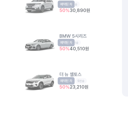
예약된 차
RV
9인승
50
%
30,890
원
BMW 5시리즈
예약된 차
수입
5인승
50
%
40,510
원
더 뉴 셀토스
예약된 차
소형SUV
5인승
50
%
23,210
원
디 올 뉴 코나
예약된 차
소형SUV
5인승
개인정보처리방침
위치정보 이용약관
차량손해면책제도
고정형 
50
%
23,380
원
제주특별자치도 제주시 공항서로 141 (도두이동)