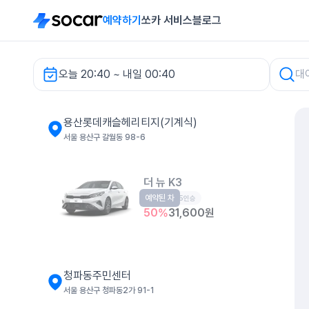
예약하기
쏘카 서비스
블로그
오늘 20:40 ~ 내일 00:40
차량 검색
용산롯데캐슬헤리티지(기계식)
서울 용산구 갈월동 98-6
더 뉴 K3
예약된 차
준중형
5인승
50
%
31,600
원
청파동주민센터
서울 용산구 청파동2가 91-1