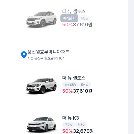
더 뉴 셀토스
예약된 차
소형SUV
5인승
50
%
37,610
원
용산원효루미니아파트
서울 용산구 원효로1가 104
더 뉴 셀토스
소형SUV
5인승
50
%
37,610
원
더 뉴 K3
준중형
5인승
50
%
32,670
원