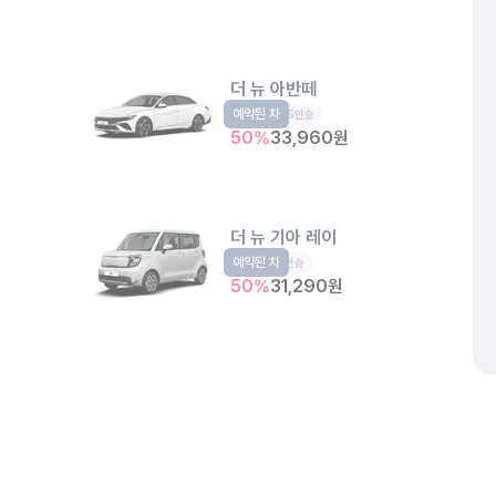
더 뉴 아반떼
예약된 차
준중형
5인승
50
%
33,960
원
더 뉴 기아 레이
예약된 차
경형
5인승
50
%
31,290
원
청파주차장
서울 용산구 청파동1가 110-1
개인정보처리방침
위치정보 이용약관
차량손해면책제도
고정형 
더 뉴 셀토스
제주특별자치도 제주시 공항서로 141 (도두이동)