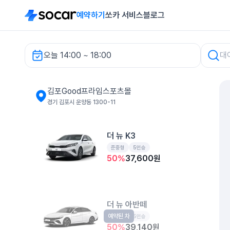
예약하기
쏘카 서비스
블로그
오늘 14:00 ~ 18:00
차량 검색
김포Good프라임스포츠몰
경기 김포시 운양동 1300-11
더 뉴 K3
준중형
5인승
50
%
37,600
원
더 뉴 아반떼
예약된 차
준중형
5인승
50
%
39,140
원