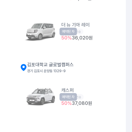
더 뉴 기아 레이
예약된 차
경형
5인승
50
%
36,020
원
김포대학교 글로벌캠퍼스
경기 김포시 운양동 1329-9
캐스퍼
예약된 차
경형
4인승
50
%
37,080
원