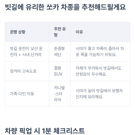
빗길에 유리한 쏘카 차종을 추천해드릴게요
추천 유
운행 상황
이유
형
빗길 운전이 낯선 운
준중형
시야가 좋고 차폭이 좁아서 차
전자 + 시내 단거리
세단
로 폭을 가늠하기 쉬워요.
중형
차체가 무거워서 빗길에서도
장거리·고속도로
SUV
안정감이 우수해요.
카니발
시야가 높아 빗길에서 보행자
가족·다인 이동
·스타
인지에 유리해요.
리아
차량 픽업 시 1분 체크리스트