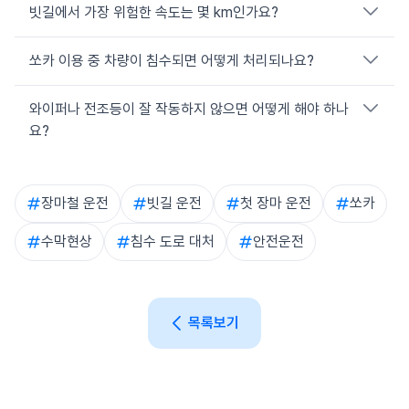
빗길에서 가장 위험한 속도는 몇 km인가요?
평년값 기준으로 중부 6월 25일~7월 26일, 남부 6월 23일~7
월 24일, 제주 6월 19일~7월 20일로 예상되고 있습니다.
2026년 정확한 일자는 기상청 단기예보에서 확인하세요.
쏘카 이용 중 차량이 침수되면 어떻게 처리되나요?
시속 80km 이상에서 수막현상 발생 빈도가 급증합니다. 폭우 시
에는 규정 속도의 50%까지 감속해야 하며, 이는 도로교통법상
의무입니다.
와이퍼나 전조등이 잘 작동하지 않으면 어떻게 해야 하나
완전보장 가입 시 긴급출동·견인이 무료로 지원됩니다. 단, 시동이
꺼진 뒤 재시동을 걸면 운전자 과실로 처리될 수 있으므로 재시도
요?
하지 마세요. 즉시 쏘카 앱 → 고객센터로 신고하세요.
출발 전 점검 시 이상이 확인되면 쏘카 앱 → 고객센터 → 차량 이
상 신고로 사진과 함께 접수하세요. 픽업 직후 신고는 사후 분쟁
장마철 운전
빗길 운전
첫 장마 운전
쏘카
예방에 가장 효과적입니다.
수막현상
침수 도로 대처
안전운전
목록보기