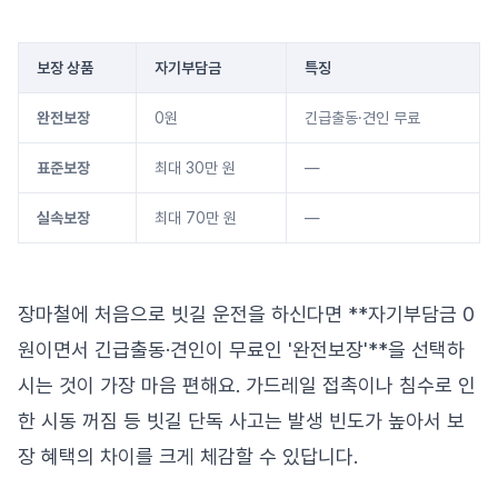
보장 상품
자기부담금
특징
완전보장
0원
긴급출동·견인 무료
표준보장
최대 30만 원
—
실속보장
최대 70만 원
—
장마철에 처음으로 빗길 운전을 하신다면 **자기부담금 0
원이면서 긴급출동·견인이 무료인 '완전보장'**을 선택하
시는 것이 가장 마음 편해요. 가드레일 접촉이나 침수로 인
한 시동 꺼짐 등 빗길 단독 사고는 발생 빈도가 높아서 보
장 혜택의 차이를 크게 체감할 수 있답니다.