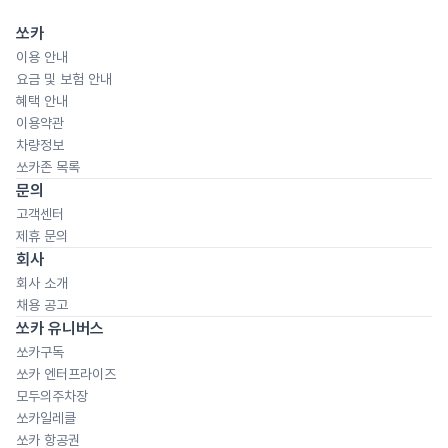
쏘카
이용 안내
요금 및 보험 안내
혜택 안내
이용약관
차량정보
쏘카존 목록
문의
고객센터
제휴 문의
회사
회사 소개
채용 공고
쏘카 유니버스
쏘카구독
쏘카 엔터프라이즈
모두의주차장
쏘카일레클
쏘카 항공권