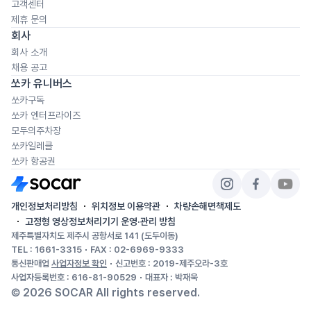
고객센터
제휴 문의
회사
회사 소개
채용 공고
쏘카 유니버스
쏘카구독
쏘카 엔터프라이즈
모두의주차장
쏘카일레클
쏘카 항공권
개인정보처리방침
위치정보 이용약관
차량손해면책제도
고정형 영상정보처리기기 운영·관리 방침
제주특별자치도 제주시 공항서로 141 (도두이동)
TEL : 1661-3315
FAX : 02-6969-9333
통신판매업
사업자정보 확인
신고번호 : 2019-제주오라-3호
사업자등록번호 : 616-81-90529
대표자 : 박재욱
©
2026
SOCAR All rights reserved.