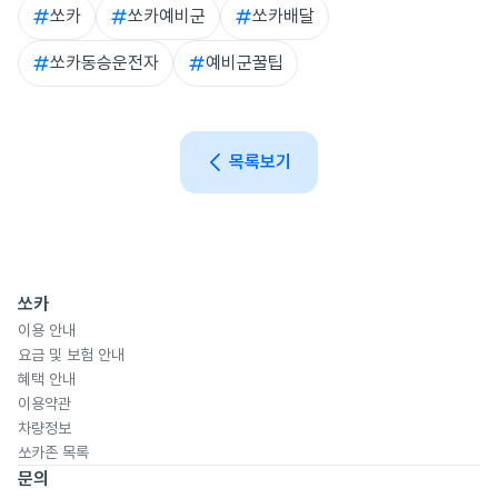
자 추가는 예약이 시작되기 전까지 가능해요.
쏘카
쏘카예비군
쏘카배달
쏘카동승운전자
예비군꿀팁
목록보기
쏘카
이용 안내
요금 및 보험 안내
혜택 안내
이용약관
차량정보
쏘카존 목록
문의