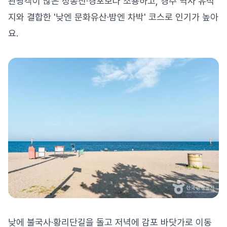
관광객이 많은 정동진·경포보다 조용하고, 경주 역사 유적
지와 결합한 '낮엔 문화유산·밤엔 차박' 코스로 인기가 높아
요.
낮에 불국사·황리단길을 돌고 저녁에 감포 바닷가로 이동