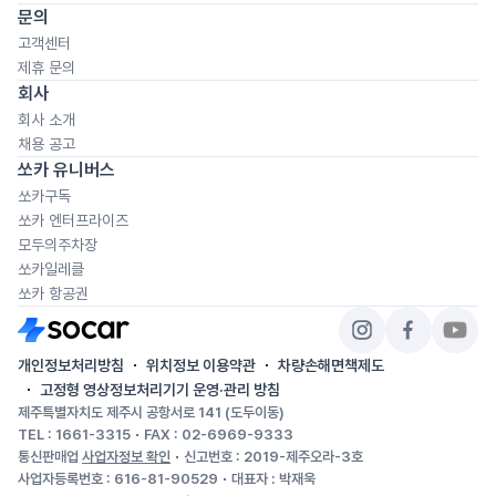
문의
고객센터
제휴 문의
회사
회사 소개
채용 공고
쏘카 유니버스
쏘카구독
쏘카 엔터프라이즈
모두의주차장
쏘카일레클
쏘카 항공권
개인정보처리방침
위치정보 이용약관
차량손해면책제도
고정형 영상정보처리기기 운영·관리 방침
제주특별자치도 제주시 공항서로 141 (도두이동)
TEL : 1661-3315
FAX : 02-6969-9333
통신판매업
사업자정보 확인
신고번호 : 2019-제주오라-3호
사업자등록번호 : 616-81-90529
대표자 : 박재욱