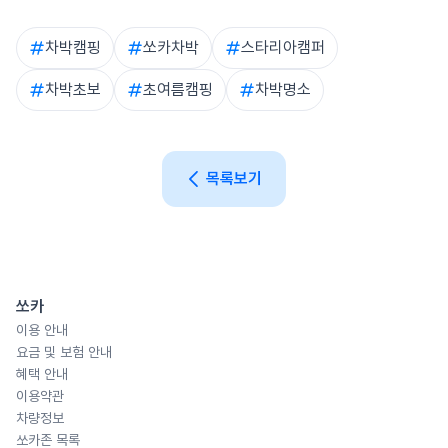
제한돼요.
성, 경기 화성 궁평리, 충남 태안 안면도 등이 자주 등장해요. 도로
5~6월 초여름과 9~10월 가을이 가장 인기 있어요. 쏘카 스타리
변에 무단으로 차박하는 것은 도로교통법 위반이 될 수 있으니 허
아 캠퍼 데이터 기준 10월이 연중 1위, 5월이 2위예요. 초여름은
차박캠핑
쏘카차박
스타리아캠퍼
가된 장소를 이용해주세요.
날씨가 쾌적하고 모기가 적어 입문자에게 특히 적합한 시즌이에
요.
차박초보
초여름캠핑
차박명소
목록보기
쏘카
이용 안내
요금 및 보험 안내
혜택 안내
이용약관
차량정보
쏘카존 목록