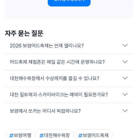
자주 묻는 질문
2026 보령머드축제는 언제 열리나요?
머드축제 체험존은 매일 같은 시간에 운영하나요?
2026년 7월 24일부터 8월 9일까지 17일간 보령머드엑스포광
장(대천해수욕장 일원)에서 열립니다.
대천해수욕장에서 수상레저를 즐길 수 있나요?
주중(월~목)은 13:00~18:00, 주말(금~일)은 10:00~18:00 운
영합니다. 7월 24일·8월 6일은 21:30까지 연장 운영하며, 8월
5일은 안전 점검으로 미운영합니다.
대천 짚트랙과 스카이바이크는 예약이 필요한가요?
여름 성수기에는 백사장 앞바다에서 바나나보트, 제트스키 등 수
상레저를 즐길 수 있습니다. 종목과 요금은 시즌·기상 상황에 따라
달라지므로 현장에서 확인하세요.
보령에서 쏘카는 어디서 픽업하나요?
짚트랙은 문의 전화(041-934-3003)로 사전 확인이 가능하고,
스카이바이크는 예약 없이 현장 키오스크에서 발권 후 이용합니
다.
대천역 옆 부설주차장, 보령종합터미널 앞·주차장 쏘카존에서 픽
업할 수 있습니다. 쏘카 앱에서 '보령' 또는 '대천'으로 검색해 예약
보령여행
대천해수욕장
보령머드축제