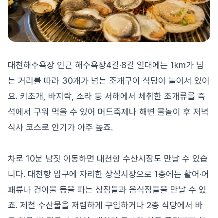
대천해수욕장 인근 해수욕장4길·8길 일대에는 1km가 넘
는 거리를 따라 30개가 넘는 조개구이 식당이 늘어서 있어
요. 키조개, 바지락, 소라 등 서해에서 체취한 조개류를 즉
석에서 구워 먹을 수 있어 머드축제나 해변 물놀이 후 저녁
식사 코스로 인기가 아주 높죠.
차로 10분 남짓 이동하면 대천항 수산시장도 만날 수 있습
니다. 대천항 입구에 자리한 상설시장으로 1층에는 활어·어
패류나 건어물 등을 파는 상점들과 음식점들을 만날 수 있
죠. 제철 수산물을 저렴하게 구입하거나 2층 식당에서 바