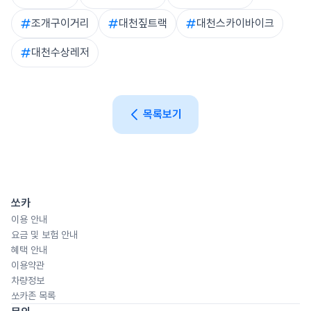
가능 차량을 확인하세요.
조개구이거리
대천짚트랙
대천스카이바이크
대천수상레저
목록보기
쏘카
이용 안내
요금 및 보험 안내
혜택 안내
이용약관
차량정보
쏘카존 목록