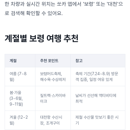
한 차량과 실시간 위치는 쏘카 앱에서 '보령' 또는 '대천'으
로 검색해 확인할 수 있어요.
계절별 보령 여행 추천
계절
추천 포인트
참고
여름 (7~8
보령머드축제,
축제 기간(7.24~8.9) 방문
월)
해수욕·수상레저
객 집중, 일정 여유 있게
봄·가을
짚트랙·스카이바
날씨가 선선해 액티비티에
(3~6월,
이크
최적
9~11월)
겨울 (12~2
대천항 수산시
제철 수산물 맛보기 좋은 시
월)
장, 조개구이
기