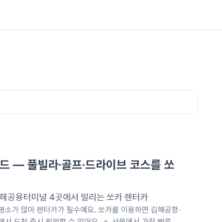
드 — 풀빌라·골프·드라이브 코스를 쏘
해공용터미널 4곳에서 빌리는 쏘카 렌터카
 명소가 많아 렌터카가 필수예요. 쏘카를 이용하면 김해공항·
 도착 즉시 픽업할 수 있어요. 🔹 서울에서 가장 빠른 조