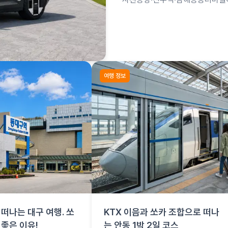
합은 사천공항 항공편 + 쏘카로 
여행 정보
떠나는 대구 여행. 쏘
KTX 이음과 쏘카 조합으로 떠나
 좋은 이유!
는 안동 1박 2일 코스