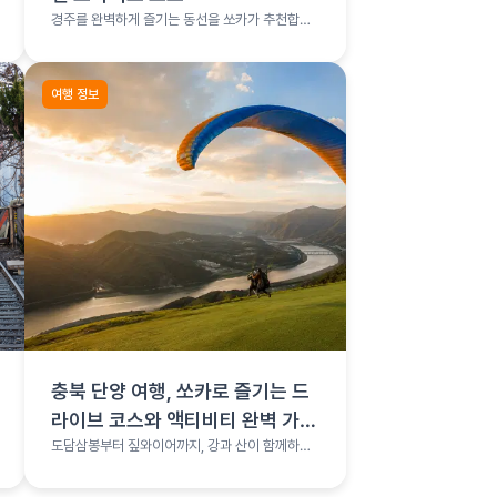
경주를 완벽하게 즐기는 동선을 쏘카가 추천합니
다.
여행 정보
충북 단양 여행, 쏘카로 즐기는 드
라이브 코스와 액티비티 완벽 가이
드
도담삼봉부터 짚와이어까지, 강과 산이 함께하는
단양 완전정복