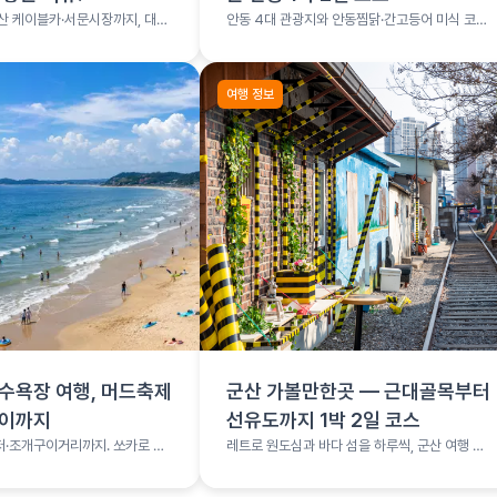
산 케이블카·서문시장까지, 대구
안동 4대 관광지와 안동찜닭·간고등어 미식 코스
를 1박 2일로 소화하는 여행 코스
여행 정보
수욕장 여행, 머드축제
군산 가볼만한곳 — 근대골목부터
구이까지
선유도까지 1박 2일 코스
·조개구이거리까지. 쏘카로 떠
레트로 원도심과 바다 섬을 하루씩, 군산 여행 총
여행
정리