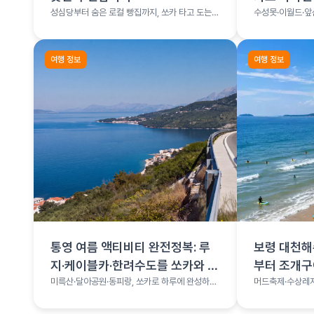
성심당부터 숨은 로컬 빵집까지, 쏘카 타고 도는
수성못·이월드·앞
빵지순례
여행 총정리
여행 정보
여행 정보
통영 여름 액티비티 완전정복: 루
보령 대천해
지·케이블카·한려수도를 쏘카와 함
부터 조개
께
미륵산·달아공원·동피랑, 쏘카로 하루에 완성하는
머드축제·수상레저
통영 코스
나는 서해 보령 