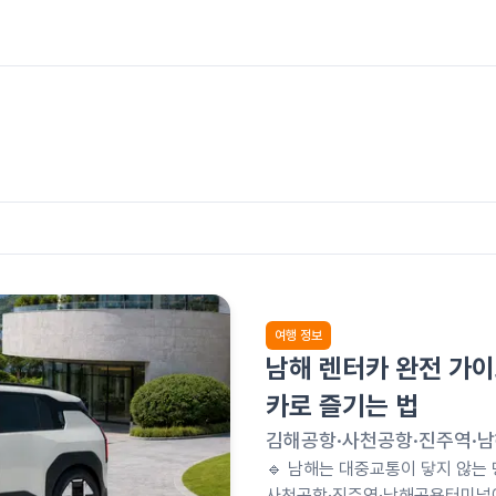
여행 정보
남해 렌터카 완전 가이
카로 즐기는 법
김해공항·사천공항·진주역·남
🔹 남해는 대중교통이 닿지 않는
사천공항·진주역·남해공용터미널에서