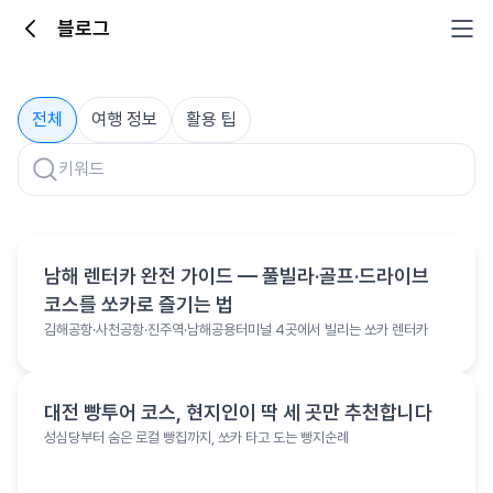
블로그
블로그
전체
여행 정보
활용 팁
여행 정보
남해 렌터카 완전 가이드 — 풀빌라·골프·드라이브
코스를 쏘카로 즐기는 법
김해공항·사천공항·진주역·남해공용터미널 4곳에서 빌리는 쏘카 렌터카
여행 정보
대전 빵투어 코스, 현지인이 딱 세 곳만 추천합니다
성심당부터 숨은 로컬 빵집까지, 쏘카 타고 도는 빵지순례