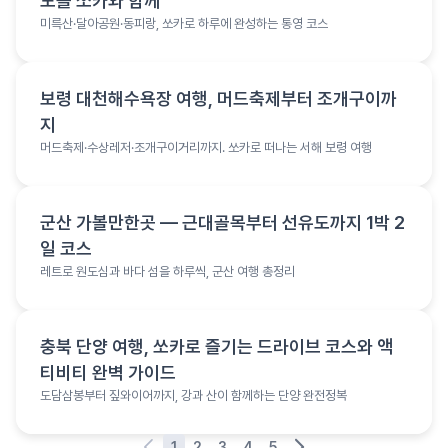
도를 쏘카와 함께
미륵산·달아공원·동피랑, 쏘카로 하루에 완성하는 통영 코스
여행 정보
보령 대천해수욕장 여행, 머드축제부터 조개구이까
지
머드축제·수상레저·조개구이거리까지. 쏘카로 떠나는 서해 보령 여행
여행 정보
군산 가볼만한곳 — 근대골목부터 선유도까지 1박 2
일 코스
레트로 원도심과 바다 섬을 하루씩, 군산 여행 총정리
여행 정보
충북 단양 여행, 쏘카로 즐기는 드라이브 코스와 액
티비티 완벽 가이드
도담삼봉부터 짚와이어까지, 강과 산이 함께하는 단양 완전정복
1
2
3
4
5