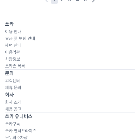
쏘카
이용 안내
요금 및 보험 안내
혜택 안내
이용약관
차량정보
쏘카존 목록
문의
고객센터
제휴 문의
회사
회사 소개
채용 공고
쏘카 유니버스
쏘카구독
쏘카 엔터프라이즈
모두의주차장