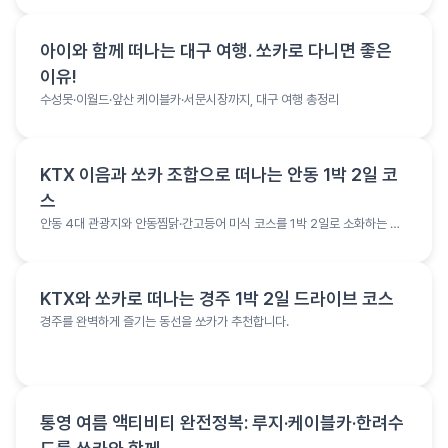
여행 정보
아이와 함께 떠나는 대구 여행. 쏘카로 다니면 좋은
이유!
수성못·이월드·앞산 케이블카·서문시장까지, 대구 여행 총정리
여행 정보
KTX 이음과 쏘카 조합으로 떠나는 안동 1박 2일 코
스
안동 4대 관광지와 안동찜닭·간고등어 미식 코스를 1박 2일로 소화하는 여
행 코스
여행 정보
KTX와 쏘카로 떠나는 경주 1박 2일 드라이브 코스
경주를 완벽하게 즐기는 동선을 쏘카가 추천합니다.
여행 정보
통영 여름 액티비티 완전정복: 루지·케이블카·한려수