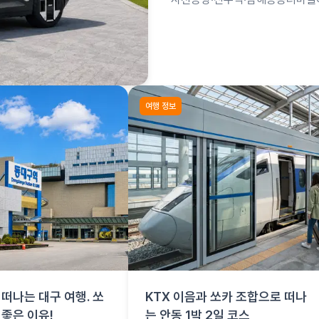
합은 사천공항 항공편 + 쏘카로 
여행 정보
떠나는 대구 여행. 쏘
KTX 이음과 쏘카 조합으로 떠나
 좋은 이유!
는 안동 1박 2일 코스