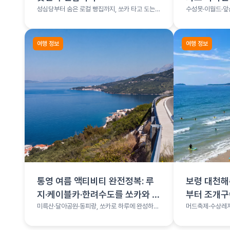
성심당부터 숨은 로컬 빵집까지, 쏘카 타고 도는
수성못·이월드·앞
빵지순례
여행 총정리
여행 정보
여행 정보
통영 여름 액티비티 완전정복: 루
보령 대천해
지·케이블카·한려수도를 쏘카와 함
부터 조개
께
미륵산·달아공원·동피랑, 쏘카로 하루에 완성하는
머드축제·수상레저
통영 코스
나는 서해 보령 