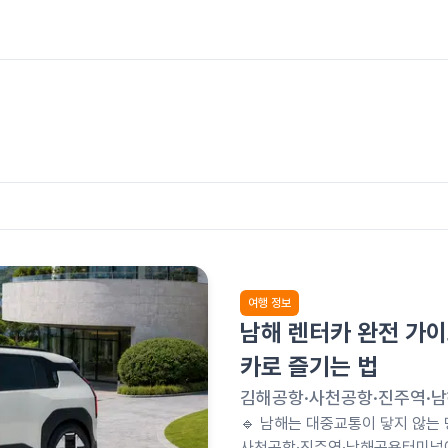
여행 정보
남해 렌터카 완전 가이
카로 즐기는 법
김해공항·사천공항·진주역·남
🔹 남해는 대중교통이 닿지 않는
사천공항·진주역·남해공용터미널에서