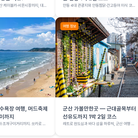
산 케이블카·서문시장까지, 대구
안동 4대 관광지와 안동찜닭·간고등어 미식 코스
를 1박 2일로 소화하는 여행 코스
여행 정보
수욕장 여행, 머드축제
군산 가볼만한곳 — 근대골목부터
구이까지
선유도까지 1박 2일 코스
·조개구이거리까지. 쏘카로 떠
레트로 원도심과 바다 섬을 하루씩, 군산 여행 총
여행
정리