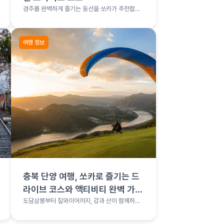
경주를 완벽하게 즐기는 동선을 쏘카가 추천합니
다.
여행 정보
충북 단양 여행, 쏘카로 즐기는 드
라이브 코스와 액티비티 완벽 가이
드
도담삼봉부터 짚와이어까지, 강과 산이 함께하는
단양 완전정복