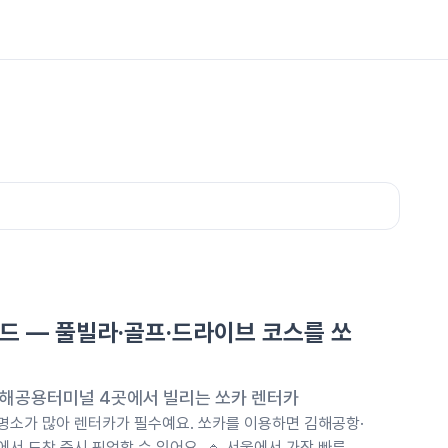
드 — 풀빌라·골프·드라이브 코스를 쏘
해공용터미널 4곳에서 빌리는 쏘카 렌터카
 명소가 많아 렌터카가 필수예요. 쏘카를 이용하면 김해공항·
 도착 즉시 픽업할 수 있어요. 🔹 서울에서 가장 빠른 조