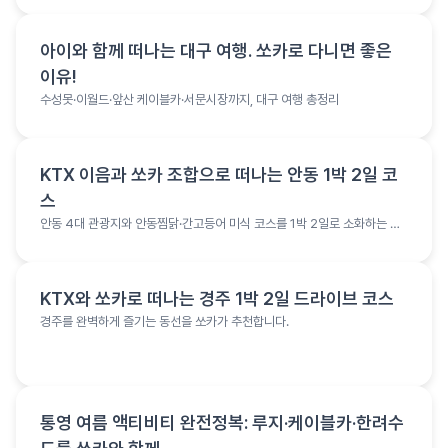
여행 정보
아이와 함께 떠나는 대구 여행. 쏘카로 다니면 좋은
이유!
수성못·이월드·앞산 케이블카·서문시장까지, 대구 여행 총정리
여행 정보
KTX 이음과 쏘카 조합으로 떠나는 안동 1박 2일 코
스
안동 4대 관광지와 안동찜닭·간고등어 미식 코스를 1박 2일로 소화하는 여
행 코스
여행 정보
KTX와 쏘카로 떠나는 경주 1박 2일 드라이브 코스
경주를 완벽하게 즐기는 동선을 쏘카가 추천합니다.
여행 정보
통영 여름 액티비티 완전정복: 루지·케이블카·한려수