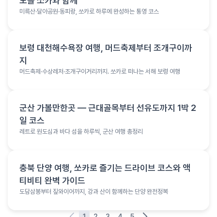
도를 쏘카와 함께
미륵산·달아공원·동피랑, 쏘카로 하루에 완성하는 통영 코스
여행 정보
보령 대천해수욕장 여행, 머드축제부터 조개구이까
지
머드축제·수상레저·조개구이거리까지. 쏘카로 떠나는 서해 보령 여행
여행 정보
군산 가볼만한곳 — 근대골목부터 선유도까지 1박 2
일 코스
레트로 원도심과 바다 섬을 하루씩, 군산 여행 총정리
여행 정보
충북 단양 여행, 쏘카로 즐기는 드라이브 코스와 액
티비티 완벽 가이드
도담삼봉부터 짚와이어까지, 강과 산이 함께하는 단양 완전정복
1
2
3
4
5