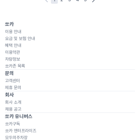
쏘카
이용 안내
요금 및 보험 안내
혜택 안내
이용약관
차량정보
쏘카존 목록
문의
고객센터
제휴 문의
회사
회사 소개
채용 공고
쏘카 유니버스
쏘카구독
쏘카 엔터프라이즈
모두의주차장