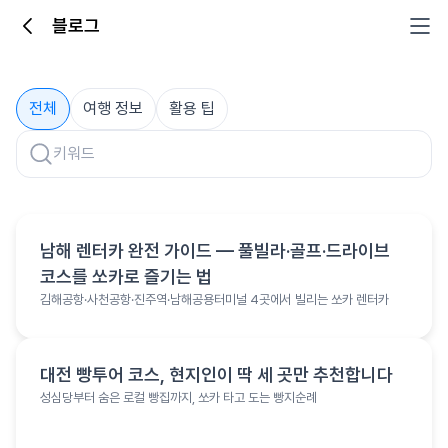
블로그
블로그
전체
여행 정보
활용 팁
여행 정보
남해 렌터카 완전 가이드 — 풀빌라·골프·드라이브
코스를 쏘카로 즐기는 법
김해공항·사천공항·진주역·남해공용터미널 4곳에서 빌리는 쏘카 렌터카
여행 정보
대전 빵투어 코스, 현지인이 딱 세 곳만 추천합니다
성심당부터 숨은 로컬 빵집까지, 쏘카 타고 도는 빵지순례