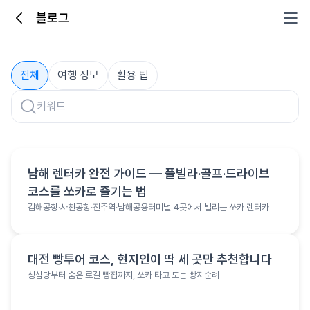
블로그
블로그
전체
여행 정보
활용 팁
여행 정보
남해 렌터카 완전 가이드 — 풀빌라·골프·드라이브
코스를 쏘카로 즐기는 법
김해공항·사천공항·진주역·남해공용터미널 4곳에서 빌리는 쏘카 렌터카
여행 정보
대전 빵투어 코스, 현지인이 딱 세 곳만 추천합니다
성심당부터 숨은 로컬 빵집까지, 쏘카 타고 도는 빵지순례