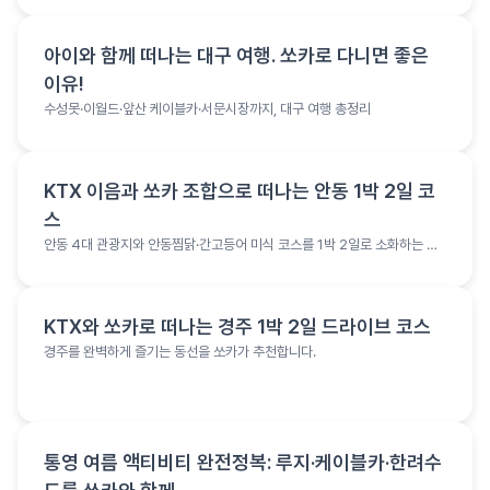
여행 정보
아이와 함께 떠나는 대구 여행. 쏘카로 다니면 좋은
이유!
수성못·이월드·앞산 케이블카·서문시장까지, 대구 여행 총정리
여행 정보
KTX 이음과 쏘카 조합으로 떠나는 안동 1박 2일 코
스
안동 4대 관광지와 안동찜닭·간고등어 미식 코스를 1박 2일로 소화하는 여
행 코스
여행 정보
KTX와 쏘카로 떠나는 경주 1박 2일 드라이브 코스
경주를 완벽하게 즐기는 동선을 쏘카가 추천합니다.
여행 정보
통영 여름 액티비티 완전정복: 루지·케이블카·한려수