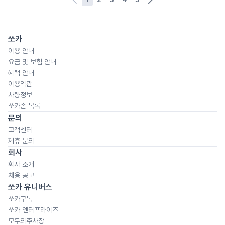
쏘카
이용 안내
요금 및 보험 안내
혜택 안내
이용약관
차량정보
쏘카존 목록
문의
고객센터
제휴 문의
회사
회사 소개
채용 공고
쏘카 유니버스
쏘카구독
쏘카 엔터프라이즈
모두의주차장