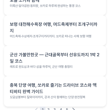
도를 쏘카와 함께
미륵산·달아공원·동피랑, 쏘카로 하루에 완성하는 통영 코스
여행 정보
보령 대천해수욕장 여행, 머드축제부터 조개구이까
지
머드축제·수상레저·조개구이거리까지. 쏘카로 떠나는 서해 보령 여행
여행 정보
군산 가볼만한곳 — 근대골목부터 선유도까지 1박 2
일 코스
레트로 원도심과 바다 섬을 하루씩, 군산 여행 총정리
여행 정보
충북 단양 여행, 쏘카로 즐기는 드라이브 코스와 액
티비티 완벽 가이드
도담삼봉부터 짚와이어까지, 강과 산이 함께하는 단양 완전정복
1
2
3
4
5