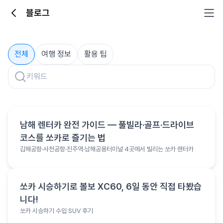
블로그
블로그
전체
여행 정보
활용 팁
여행 정보
남해 렌터카 완전 가이드 — 풀빌라·골프·드라이브
코스를 쏘카로 즐기는 법
김해공항·사천공항·진주역·남해공용터미널 4곳에서 빌리는 쏘카 렌터카
활용 팁
쏘카 시승하기로 볼보 XC60, 6일 동안 직접 타봤습
니다!
쏘카 시승하기 수입 SUV 후기