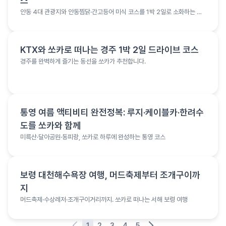
스
안동 4대 관광지와 안동찜닭·간고등어 미식 코스를 1박 2일로 소화하는 여
행 코스
여행 정보
KTX와 쏘카로 떠나는 경주 1박 2일 드라이브 코스
경주를 완벽하게 즐기는 동선을 쏘카가 추천합니다.
여행 정보
통영 여름 액티비티 완전정복: 루지·케이블카·한려수
도를 쏘카와 함께
미륵산·달아공원·동피랑, 쏘카로 하루에 완성하는 통영 코스
여행 정보
보령 대천해수욕장 여행, 머드축제부터 조개구이까
지
머드축제·수상레저·조개구이거리까지. 쏘카로 떠나는 서해 보령 여행
1
2
3
4
5