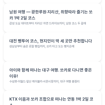
여행 정보
남원 여행 — 광한루원·지리산, 취향따라 즐기는 쏘
카 1박 2일 코스
감성 도심 데이트부터 지리산 자연 드라이브까지, 남원 코스 두 갈래
여행 정보
대전 빵투어 코스, 현지인이 딱 세 곳만 추천합니다
성심당부터 숨은 로컬 빵집까지, 쏘카 타고 도는 빵지순례
여행 정보
아이와 함께 떠나는 대구 여행. 쏘카로 다니면 좋은
이유!
수성못·이월드·앞산 케이블카·서문시장까지, 대구 여행 총정리
여행 정보
KTX 이음과 쏘카 조합으로 떠나는 안동 1박 2일 코