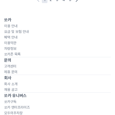
쏘카
이용 안내
요금 및 보험 안내
혜택 안내
이용약관
차량정보
쏘카존 목록
문의
고객센터
제휴 문의
회사
회사 소개
채용 공고
쏘카 유니버스
쏘카구독
쏘카 엔터프라이즈
모두의주차장