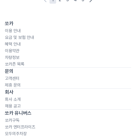
쏘카
이용 안내
요금 및 보험 안내
혜택 안내
이용약관
차량정보
쏘카존 목록
문의
고객센터
제휴 문의
회사
회사 소개
채용 공고
쏘카 유니버스
쏘카구독
쏘카 엔터프라이즈
모두의주차장