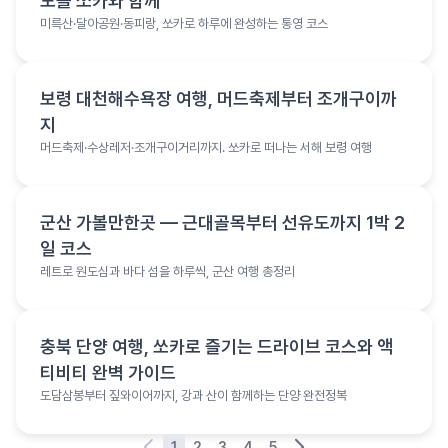
도를 쏘카와 함께
미륵산·달아공원·동피랑, 쏘카로 하루에 완성하는 통영 코스
여행 정보
보령 대천해수욕장 여행, 머드축제부터 조개구이까
지
머드축제·수상레저·조개구이거리까지. 쏘카로 떠나는 서해 보령 여행
여행 정보
군산 가볼만한곳 — 근대골목부터 선유도까지 1박 2
일 코스
레트로 원도심과 바다 섬을 하루씩, 군산 여행 총정리
여행 정보
충북 단양 여행, 쏘카로 즐기는 드라이브 코스와 액
티비티 완벽 가이드
도담삼봉부터 짚와이어까지, 강과 산이 함께하는 단양 완전정복
1
2
3
4
5