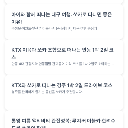
여행 정보
아이와 함께 떠나는 대구 여행. 쏘카로 다니면 좋은
이유!
수성못·이월드·앞산 케이블카·서문시장까지, 대구 여행 총정리
여행 정보
KTX 이음과 쏘카 조합으로 떠나는 안동 1박 2일 코
스
안동 4대 관광지와 안동찜닭·간고등어 미식 코스를 1박 2일로 소화하는 여
행 코스
여행 정보
KTX와 쏘카로 떠나는 경주 1박 2일 드라이브 코스
경주를 완벽하게 즐기는 동선을 쏘카가 추천합니다.
여행 정보
통영 여름 액티비티 완전정복: 루지·케이블카·한려수