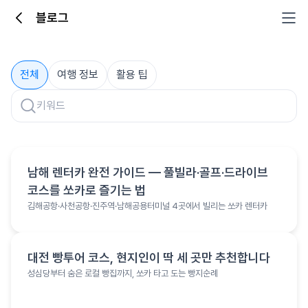
블로그
블로그
전체
여행 정보
활용 팁
여행 정보
남해 렌터카 완전 가이드 — 풀빌라·골프·드라이브
코스를 쏘카로 즐기는 법
김해공항·사천공항·진주역·남해공용터미널 4곳에서 빌리는 쏘카 렌터카
여행 정보
대전 빵투어 코스, 현지인이 딱 세 곳만 추천합니다
성심당부터 숨은 로컬 빵집까지, 쏘카 타고 도는 빵지순례