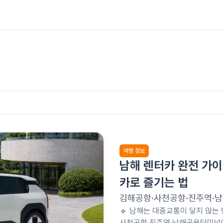
여행 정보
남해 렌터카 완전 가이
카로 즐기는 법
김해공항·사천공항·진주역·남
🔹 남해는 대중교통이 닿지 않는
사천공항·진주역·남해공용터미널에서