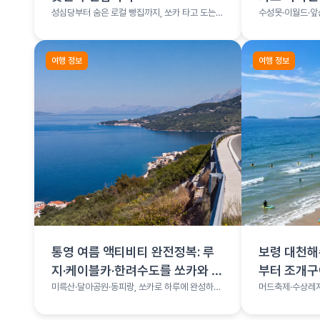
성심당부터 숨은 로컬 빵집까지, 쏘카 타고 도는
수성못·이월드·앞
빵지순례
여행 총정리
여행 정보
여행 정보
통영 여름 액티비티 완전정복: 루
보령 대천해
지·케이블카·한려수도를 쏘카와 함
부터 조개
께
미륵산·달아공원·동피랑, 쏘카로 하루에 완성하는
머드축제·수상레저
통영 코스
나는 서해 보령 