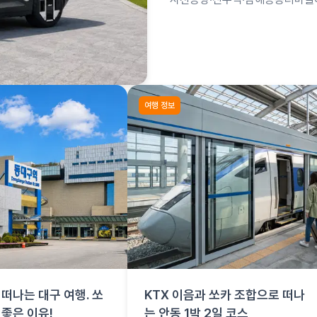
합은 사천공항 항공편 + 쏘카로 
여행 정보
떠나는 대구 여행. 쏘
KTX 이음과 쏘카 조합으로 떠나
 좋은 이유!
는 안동 1박 2일 코스