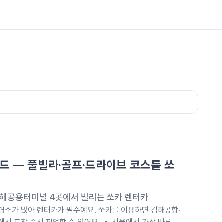
드 — 풀빌라·골프·드라이브 코스를 쏘
해공용터미널 4곳에서 빌리는 쏘카 렌터카
 명소가 많아 렌터카가 필수예요. 쏘카를 이용하면 김해공항·
 도착 즉시 픽업할 수 있어요. 🔹 서울에서 가장 빠른 조