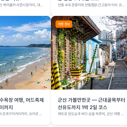
산 케이블카·서문시장까지, 대구
안동 4대 관광지와 안동찜닭·간고등어 미식 코스
를 1박 2일로 소화하는 여행 코스
여행 정보
수욕장 여행, 머드축제
군산 가볼만한곳 — 근대골목부터
구이까지
선유도까지 1박 2일 코스
·조개구이거리까지. 쏘카로 떠
레트로 원도심과 바다 섬을 하루씩, 군산 여행 총
여행
정리