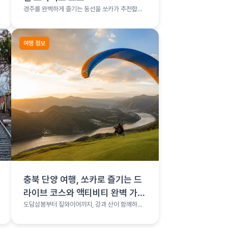
경주를 완벽하게 즐기는 동선을 쏘카가 추천합니
다.
여행 정보
충북 단양 여행, 쏘카로 즐기는 드
라이브 코스와 액티비티 완벽 가이
드
도담삼봉부터 짚와이어까지, 강과 산이 함께하는
단양 완전정복