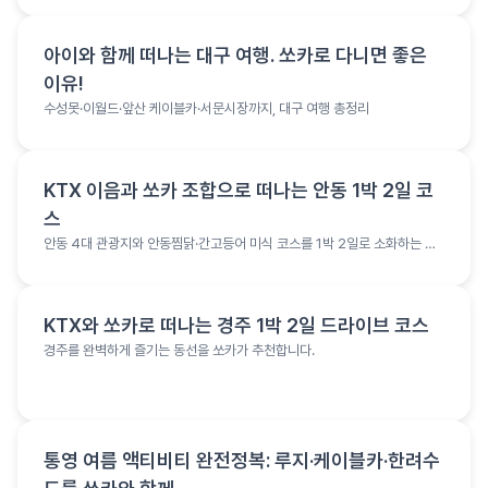
여행 정보
아이와 함께 떠나는 대구 여행. 쏘카로 다니면 좋은
이유!
수성못·이월드·앞산 케이블카·서문시장까지, 대구 여행 총정리
여행 정보
KTX 이음과 쏘카 조합으로 떠나는 안동 1박 2일 코
스
안동 4대 관광지와 안동찜닭·간고등어 미식 코스를 1박 2일로 소화하는 여
행 코스
여행 정보
KTX와 쏘카로 떠나는 경주 1박 2일 드라이브 코스
경주를 완벽하게 즐기는 동선을 쏘카가 추천합니다.
여행 정보
통영 여름 액티비티 완전정복: 루지·케이블카·한려수