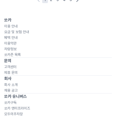
쏘카
이용 안내
요금 및 보험 안내
혜택 안내
이용약관
차량정보
쏘카존 목록
문의
고객센터
제휴 문의
회사
회사 소개
채용 공고
쏘카 유니버스
쏘카구독
쏘카 엔터프라이즈
모두의주차장