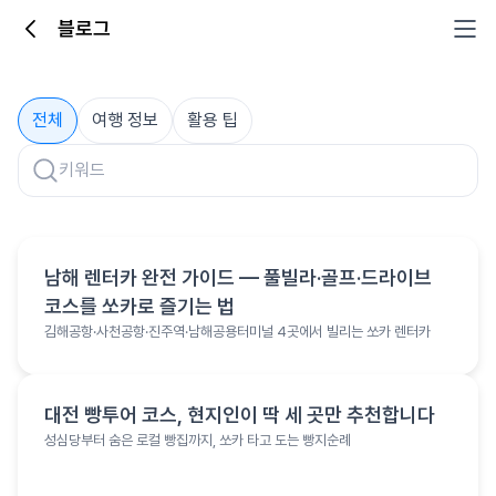
블로그
블로그
전체
여행 정보
활용 팁
여행 정보
남해 렌터카 완전 가이드 — 풀빌라·골프·드라이브
코스를 쏘카로 즐기는 법
김해공항·사천공항·진주역·남해공용터미널 4곳에서 빌리는 쏘카 렌터카
여행 정보
대전 빵투어 코스, 현지인이 딱 세 곳만 추천합니다
성심당부터 숨은 로컬 빵집까지, 쏘카 타고 도는 빵지순례