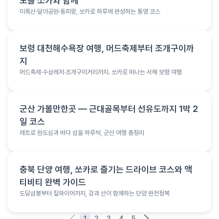
도를 쏘카와 함께
미륵산·달아공원·동피랑, 쏘카로 하루에 완성하는 통영 코스
여행 정보
보령 대천해수욕장 여행, 머드축제부터 조개구이까
지
머드축제·수상레저·조개구이거리까지. 쏘카로 떠나는 서해 보령 여행
여행 정보
군산 가볼만한곳 — 근대골목부터 선유도까지 1박 2
일 코스
레트로 원도심과 바다 섬을 하루씩, 군산 여행 총정리
여행 정보
충북 단양 여행, 쏘카로 즐기는 드라이브 코스와 액
티비티 완벽 가이드
도담삼봉부터 짚와이어까지, 강과 산이 함께하는 단양 완전정복
1
2
3
4
5