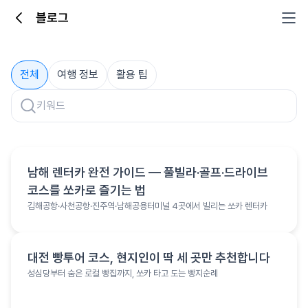
블로그
블로그
전체
여행 정보
활용 팁
여행 정보
남해 렌터카 완전 가이드 — 풀빌라·골프·드라이브
코스를 쏘카로 즐기는 법
김해공항·사천공항·진주역·남해공용터미널 4곳에서 빌리는 쏘카 렌터카
여행 정보
대전 빵투어 코스, 현지인이 딱 세 곳만 추천합니다
성심당부터 숨은 로컬 빵집까지, 쏘카 타고 도는 빵지순례