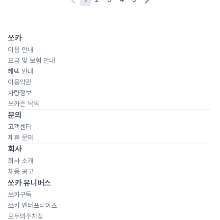
쏘카
이용 안내
요금 및 보험 안내
혜택 안내
이용약관
차량정보
쏘카존 목록
문의
고객센터
제휴 문의
회사
회사 소개
채용 공고
쏘카 유니버스
쏘카구독
쏘카 엔터프라이즈
모두의주차장