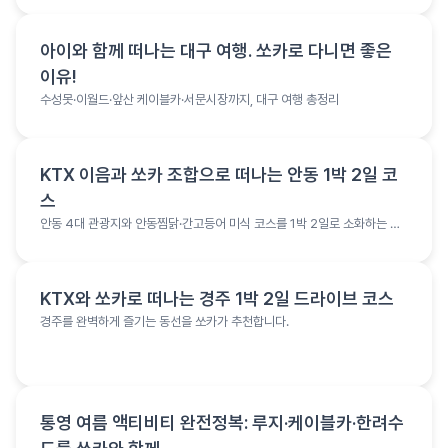
여행 정보
아이와 함께 떠나는 대구 여행. 쏘카로 다니면 좋은
이유!
수성못·이월드·앞산 케이블카·서문시장까지, 대구 여행 총정리
여행 정보
KTX 이음과 쏘카 조합으로 떠나는 안동 1박 2일 코
스
안동 4대 관광지와 안동찜닭·간고등어 미식 코스를 1박 2일로 소화하는 여
행 코스
여행 정보
KTX와 쏘카로 떠나는 경주 1박 2일 드라이브 코스
경주를 완벽하게 즐기는 동선을 쏘카가 추천합니다.
여행 정보
통영 여름 액티비티 완전정복: 루지·케이블카·한려수