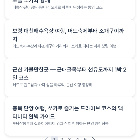
도를 쏘카와 함께
미륵산·달아공원·동피랑, 쏘카로 하루에 완성하는 통영 코스
여행 정보
보령 대천해수욕장 여행, 머드축제부터 조개구이까
지
머드축제·수상레저·조개구이거리까지. 쏘카로 떠나는 서해 보령 여행
여행 정보
군산 가볼만한곳 — 근대골목부터 선유도까지 1박 2
일 코스
레트로 원도심과 바다 섬을 하루씩, 군산 여행 총정리
여행 정보
충북 단양 여행, 쏘카로 즐기는 드라이브 코스와 액
티비티 완벽 가이드
도담삼봉부터 짚와이어까지, 강과 산이 함께하는 단양 완전정복
1
2
3
4
5