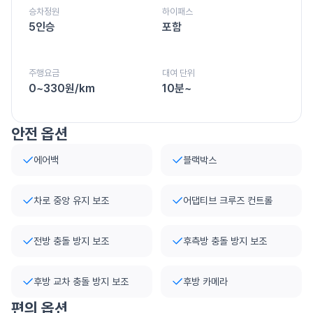
승차정원
하이패스
5인승
포함
주행요금
대여 단위
0~330원/km
10분~
안전 옵션
에어백
블랙박스
차로 중앙 유지 보조
어댑티브 크루즈 컨트롤
전방 충돌 방지 보조
후측방 충돌 방지 보조
후방 교차 충돌 방지 보조
후방 카메라
편의 옵션