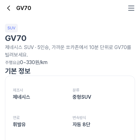
GV70
GV70
SUV
GV70
제네시스
SUV
·
5
인승, 가까운 쏘카존에서 10분 단위로
GV70를
빌려보세요.
0~330원/km
주행요금
기본 정보
제조사
분류
제네시스
중형SUV
연료
변속방식
휘발유
자동 8단