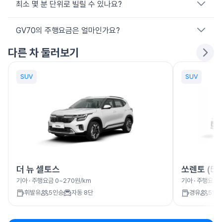
최소 몇 분 단위로 빌릴 수 있나요?
쏘카 앱 또는 웹에서 위치·일정을 선택한 뒤 원하는 차량을 고르면
됩니다.
GV70의 주행요금은 얼마인가요?
10분 단위로 원하는 만큼만 이용할 수 있어, 짧은 시내 주행부터
긴 여행까지 일정에 맞춰 합리적으로 이동할 수 있습니다.
다른 차 둘러보기
GV70의 주행요금은 0~330원/km입니다. 실제 결제 금액은 대
여요금과 주행요금을 합산해 청구됩니다.
SUV
SUV
더 뉴 셀토스
쏘렌토 (5
기아
· 주행요금
0~270원/km
기아
· 주행요금
휘발유
5
인승
자동 8단
경유
5
인