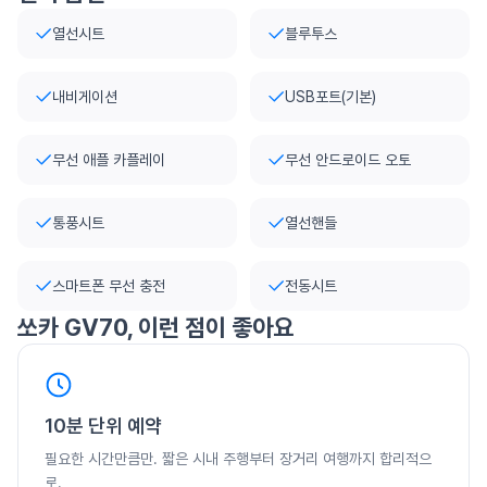
열선시트
블루투스
내비게이션
USB포트(기본)
무선 애플 카플레이
무선 안드로이드 오토
통풍시트
열선핸들
스마트폰 무선 충전
전동시트
쏘카
GV70
, 이런 점이 좋아요
10분 단위 예약
필요한 시간만큼만. 짧은 시내 주행부터 장거리 여행까지 합리적으
로.