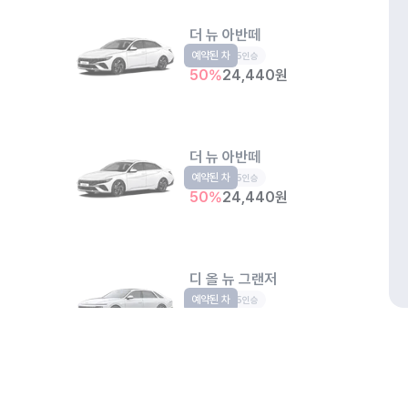
더 뉴 아반떼
예약된 차
준중형
5인승
50
%
24,440
원
더 뉴 아반떼
예약된 차
준중형
5인승
50
%
24,440
원
디 올 뉴 그랜저
예약된 차
준대형
5인승
50
%
39,270
원
개인정보처리방침
위치정보 이용약관
차량손해면책제도
고정형 
디 올 뉴 코나
제주특별자치도 제주시 공항서로 141 (도두이동)