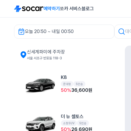
예약하기
쏘카 서비스
블로그
오늘 20:50 ~ 내일 00:50
신세계백화점강남 렌터카
신세계파미에 주차장
서울 서초구 반포동 118-3
K8
준대형
5인승
50
%
36,600
원
더 뉴 셀토스
소형SUV
5인승
50
%
26,690
원