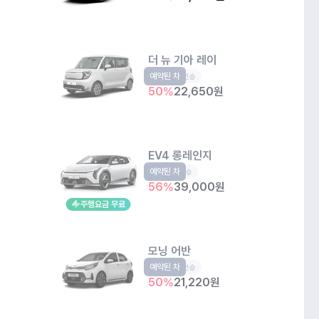
더 뉴 기아 레이
예약된 차
경형
5인승
50
%
22,650
원
EV4 롱레인지
예약된 차
EV
5인승
56
%
39,000
원
주행요금 무료
모닝 어반
예약된 차
경형
5인승
50
%
21,220
원