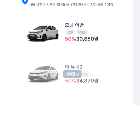
서울 서초구 서초동 1365-8 양재코네스트 지하 5층 주차장
모닝 어반
경형
5인승
50
%
30,850
원
더 뉴 K3
예약된 차
준중형
5인승
50
%
34,870
원
더 뉴 아반떼
예약된 차
준중형
5인승
50
%
36,290
원
개인정보처리방침
위치정보 이용약관
차량손해면책제도
고정형 
제주특별자치도 제주시 공항서로 141 (도두이동)