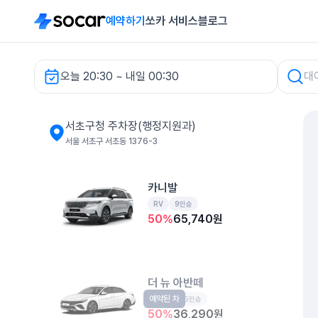
예약하기
쏘카 서비스
블로그
오늘 20:30 ~ 내일 00:30
서초구청 주차장(행정지원과) 렌터카
서초구청 주차장(행정지원과)
서울 서초구 서초동 1376-3
카니발
RV
9인승
50
%
65,740
원
더 뉴 아반떼
예약된 차
준중형
5인승
50
%
36,290
원