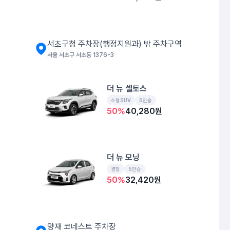
서초구청 주차장(행정지원과) 밖 주차구역
서울 서초구 서초동 1376-3
더 뉴 셀토스
소형SUV
5인승
50
%
40,280
원
더 뉴 모닝
경형
5인승
50
%
32,420
원
양재 코네스트 주차장