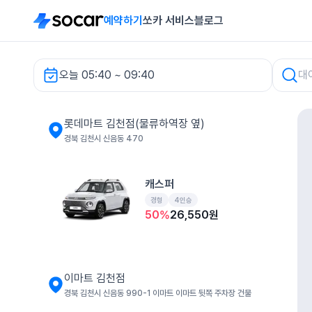
예약하기
쏘카 서비스
블로그
오늘 05:40 ~ 09:40
롯데마트 김천점(물류하역장 옆) 렌터카
롯데마트 김천점(물류하역장 옆)
경북 김천시 신음동 470
캐스퍼
경형
4인승
50
%
26,550
원
이마트 김천점
경북 김천시 신음동 990-1 이마트 이마트 뒷쪽 주차장 건물