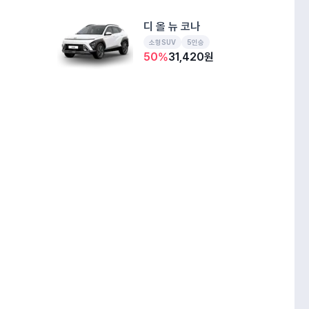
디 올 뉴 코나
소형SUV
5인승
50
%
31,420
원