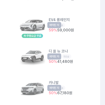
EV4 롱레인지
예약된 차
EV
5인승
59
%
59,000
원
주행요금 무료
디 올 뉴 코나
예약된 차
소형SUV
5인승
50
%
41,480
원
카니발
예약된 차
RV
9인승
50
%
67,180
원