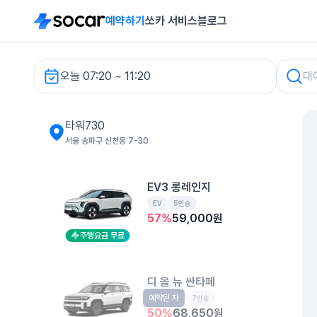
예약하기
쏘카 서비스
블로그
오늘 07:20 ~ 11:20
타워730 렌터카
타워730
서울 송파구 신천동 7-30
EV3 롱레인지
EV
5인승
57
%
59,000
원
주행요금 무료
디 올 뉴 싼타페
예약된 차
중형SUV
7인승
50
%
68,650
원