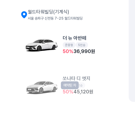
월드타워빌딩(기계식)
서울 송파구 신천동 7-25 월드타워빌딩
더 뉴 아반떼
준중형
5인승
50
%
36,990
원
쏘나타 디 엣지
예약된 차
중형
5인승
50
%
45,120
원
더샵스타파크 아케이드주차장
서울 송파구 신천동 7-14
개인정보처리방침
위치정보 이용약관
차량손해면책제도
고정형 
제주특별자치도 제주시 공항서로 141 (도두이동)