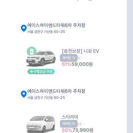
에이스하이엔드타워6차 주차장
서울 금천구 가산동 60-25
[충전보장] 니로 EV
예약된 차
EV
5인승
61
%
59,000
원
주행요금 무료
에이스하이엔드타워6차 주차장
서울 금천구 가산동 60-25
스타리아
예약된 차
승합
11인승
50
%
75,990
원