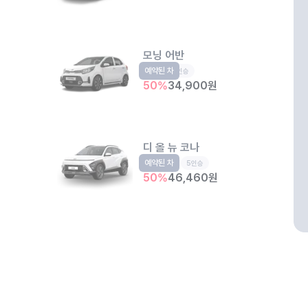
모닝 어반
예약된 차
경형
5인승
50
%
34,900
원
디 올 뉴 코나
예약된 차
소형SUV
5인승
50
%
46,460
원
마리오아울렛 3관 주차장
서울 금천구 가산동 60-20 마리오아울렛3 지하 3층
개인정보처리방침
위치정보 이용약관
차량손해면책제도
고정형 
더 뉴 카니발 하이브리드
제주특별자치도 제주시 공항서로 141 (도두이동)