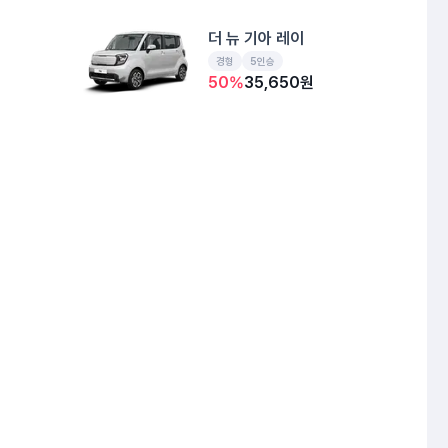
더 뉴 기아 레이
경형
5인승
50
%
35,650
원