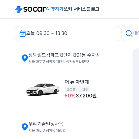
예약하기
쏘카 서비스
블로그
오늘 09:30 ~ 13:30
상암월드컵파크 8단지 801동 주차장 렌터카
상암월드컵파크 8단지 801동 주차장
서울 마포구 상암동 1674 상암월드컵8단지
더 뉴 아반떼
준중형
5인승
50
%
37,200
원
우리기술빌딩사옥
서울 마포구 상암동 1593