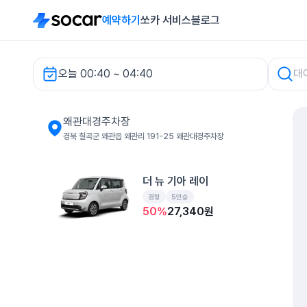
예약하기
쏘카 서비스
블로그
오늘 00:40 ~ 04:40
왜관대경주차장 렌터카
왜관대경주차장
경북 칠곡군 왜관읍 왜관리 191-25 왜관대경주차장
더 뉴 기아 레이
경형
5인승
50
%
27,340
원