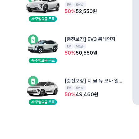
EV
5인승
50
%
52,550
원
주행요금 무료
[충전보장] EV3 롱레인지
EV
5인승
50
%
50,550
원
주행요금 무료
[충전보장] 디 올 뉴 코나 일렉트릭 
EV
5인승
50
%
49,460
원
주행요금 무료
[충전보장] EV6 롱레인지
예약된 차
EV
5인승
개인정보처리방침
위치정보 이용약관
차량손해면책제도
고정형 
50
%
55,680
원
제주특별자치도 제주시 공항서로 141 (도두이동)