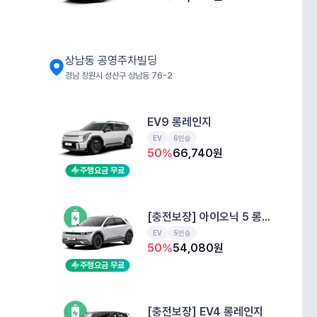
상남동 공영주차빌딩
경남 창원시 성산구 상남동 76-2
EV9 롱레인지
EV
6인승
50
%
66,740
원
주행요금 무료
[충전보장] 아이오닉 5 롱레인지
EV
5인승
50
%
54,080
원
주행요금 무료
[충전보장] EV4 롱레인지