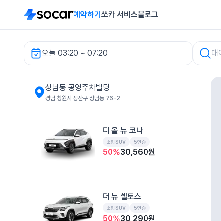
예약하기
쏘카 서비스
블로그
오늘 03:20 ~ 07:20
상남동 공영주차빌딩 렌터카
상남동 공영주차빌딩
경남 창원시 성산구 상남동 76-2
디 올 뉴 코나
소형SUV
5인승
50
%
30,560
원
더 뉴 셀토스
소형SUV
5인승
50
%
30,290
원