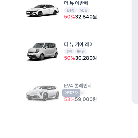
더 뉴 아반떼
준중형
5인승
50
%
32,840
원
더 뉴 기아 레이
경형
5인승
50
%
30,280
원
EV4 롱레인지
예약된 차
EV
5인승
53
%
59,000
원
주행요금 무료
모닝 어반
개인정보처리방침
위치정보 이용약관
차량손해면책제도
고정형 
예약된 차
경형
5인승
제주특별자치도 제주시 공항서로 141 (도두이동)