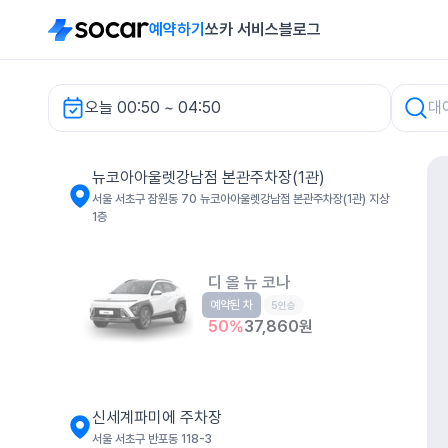
예약하기
쏘카 서비스
블로그
오늘 00:50 ~ 04:50
뉴코아아울렛강남점 본관주차장(1관) 렌터카
뉴코아아울렛강남점 본관주차장(1관)
서울 서초구 잠원동 70 뉴코아아울렛강남점 본관주차장(1관) 지상
1층
디 올 뉴 코나
예약된 차
소형SUV
5인승
50
%
37,860
원
신세계파미에 주차장
서울 서초구 반포동 118-3