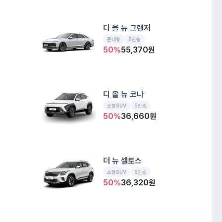
디 올 뉴 그랜저
준대형
5인승
50
%
55,370
원
디 올 뉴 코나
소형SUV
5인승
50
%
36,660
원
더 뉴 셀토스
소형SUV
5인승
50
%
36,320
원