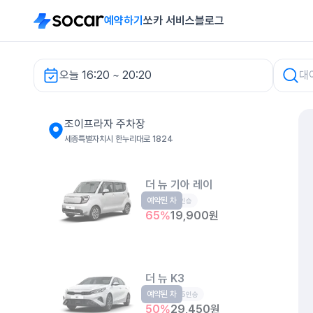
예약하기
쏘카 서비스
블로그
오늘 16:20 ~ 20:20
조이프라자 주차장 렌터카
조이프라자 주차장
세종특별자치시 한누리대로 1824
더 뉴 기아 레이
예약된 차
경형
5인승
65
%
19,900
원
더 뉴 K3
예약된 차
준중형
5인승
50
%
29,450
원