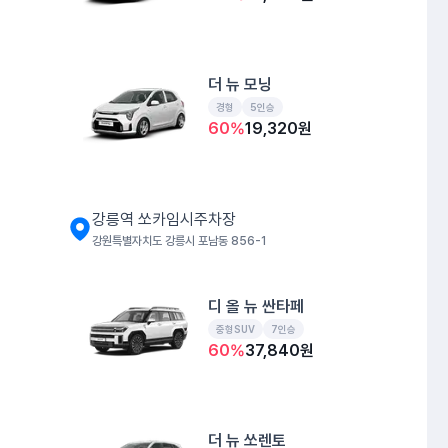
더 뉴 모닝
경형
5인승
60
%
19,320
원
강릉역 쏘카임시주차장
강원특별자치도 강릉시 포남동 856-1
디 올 뉴 싼타페
중형SUV
7인승
60
%
37,840
원
더 뉴 쏘렌토