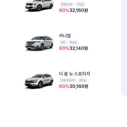
중형SUV
7인승
60
%
32,160
원
카니발
RV
9인승
60
%
32,140
원
디 올 뉴 스포티지
준중형SUV
5인승
60
%
30,160
원
디 올 뉴 투싼
준중형SUV
5인승
개인정보처리방침
위치정보 이용약관
차량손해면책제도
고정형 
60
%
30,160
원
제주특별자치도 제주시 공항서로 141 (도두이동)