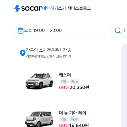
예약하기
쏘카 서비스
블로그
오늘 19:00 ~ 23:00
강릉역 쏘카전용주차장 A 렌터카
강릉역 쏘카전용주차장 A
강원특별자치도 강릉시 교동 131-3
캐스퍼
경형
4인승
60
%
20,350
원
더 뉴 기아 레이
경형
5인승
60
%
19,840
원