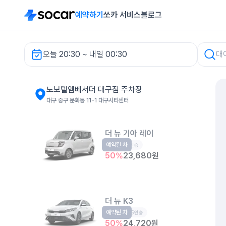
예약하기
쏘카 서비스
블로그
오늘 20:30 ~ 내일 00:30
노보텔엠베서더 대구점 주차장 렌터카
노보텔엠베서더 대구점 주차장
대구 중구 문화동 11-1 대구시티센터
더 뉴 기아 레이
예약된 차
경형
5인승
50
%
23,680
원
더 뉴 K3
예약된 차
준중형
5인승
50
%
24,720
원