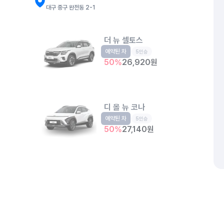
대구 중구 완전동 2-1
더 뉴 셀토스
예약된 차
소형SUV
5인승
50
%
26,920
원
디 올 뉴 코나
예약된 차
소형SUV
5인승
50
%
27,140
원
더 뉴 아반떼
예약된 차
준중형
5인승
50
%
24,660
원
개인정보처리방침
위치정보 이용약관
차량손해면책제도
고정형 
제주특별자치도 제주시 공항서로 141 (도두이동)