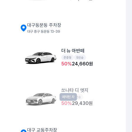
대구동문동 주차장
대구 중구 동문동 13-39
더 뉴 아반떼
준중형
5인승
50
%
24,660
원
쏘나타 디 엣지
예약된 차
중형
5인승
50
%
29,430
원
대구 교동주차장