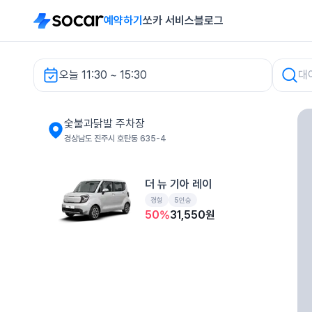
예약하기
쏘카 서비스
블로그
오늘 11:30 ~ 15:30
숯불과닭발 주차장 렌터카
숯불과닭발 주차장
경상남도 진주시 호탄동 635-4
더 뉴 기아 레이
경형
5인승
50
%
31,550
원