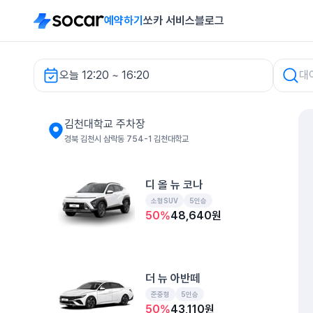
예약하기
쏘카 서비스
블로그
오늘 12:20 ~ 16:20
김천대학교 주차장 렌터카
김천대학교 주차장
경북 김천시 삼락동 754-1 김천대학교
디 올 뉴 코나
소형SUV
5인승
50
%
48,640
원
더 뉴 아반떼
준중형
5인승
50
%
43,110
원