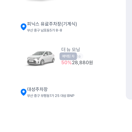
피닉스 유료주차장(기계식)
부산 중구 남포동5가 8-8
더 뉴 모닝
예약된 차
경형
5인승
50
%
28,880
원
대성주차장
부산 중구 부평동1가 25 대성 BNP
더 뉴 아반떼
준중형
5인승
개인정보처리방침
위치정보 이용약관
차량손해면책제도
고정형 
50
%
32,230
원
제주특별자치도 제주시 공항서로 141 (도두이동)