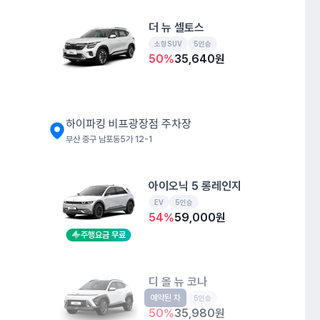
더 뉴 셀토스
소형SUV
5인승
50
%
35,640
원
하이파킹 비프광장점 주차장
부산 중구 남포동5가 12-1
아이오닉 5 롱레인지
EV
5인승
54
%
59,000
원
주행요금 무료
디 올 뉴 코나
예약된 차
소형SUV
5인승
50
%
35,980
원