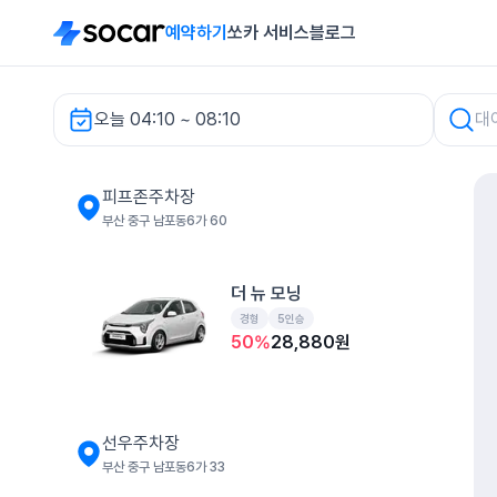
예약하기
쏘카 서비스
블로그
오늘 04:10 ~ 08:10
피프존주차장 렌터카
피프존주차장
부산 중구 남포동6가 60
더 뉴 모닝
경형
5인승
50
%
28,880
원
선우주차장
부산 중구 남포동6가 33