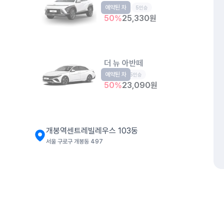
예약된 차
소형SUV
5인승
50
%
25,330
원
더 뉴 아반떼
예약된 차
준중형
5인승
50
%
23,090
원
개봉역센트레빌레우스 103동
서울 구로구 개봉동 497
디 올 뉴 코나
소형SUV
5인승
50
%
26,410
원
개인정보처리방침
위치정보 이용약관
차량손해면책제도
고정형 
제주특별자치도 제주시 공항서로 141 (도두이동)