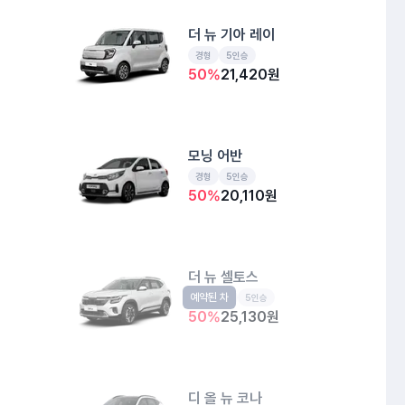
더 뉴 기아 레이
경형
5인승
50
%
21,420
원
모닝 어반
경형
5인승
50
%
20,110
원
더 뉴 셀토스
예약된 차
소형SUV
5인승
50
%
25,130
원
디 올 뉴 코나