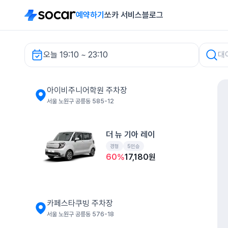
예약하기
쏘카 서비스
블로그
오늘 19:10 ~ 23:10
아이비주니어학원 주차장 렌터카
아이비주니어학원 주차장
서울 노원구 공릉동 585-12
더 뉴 기아 레이
경형
5인승
60
%
17,180
원
카페스타쿠빙 주차장
서울 노원구 공릉동 576-18