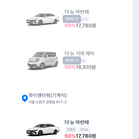
더 뉴 아반떼
예약된 차
준중형
5인승
60
%
17,780
원
더 뉴 기아 레이
예약된 차
경형
5인승
60
%
16,510
원
와이엔타워(기계식)
서울 노원구 공릉동 617-3
더 뉴 아반떼
준중형
5인승
60
%
17,780
원