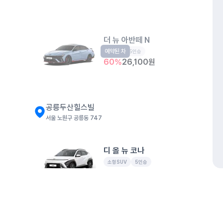
더 뉴 아반떼 N
예약된 차
준중형
5인승
60
%
26,100
원
공릉두산힐스빌
서울 노원구 공릉동 747
디 올 뉴 코나
소형SUV
5인승
60
%
20,320
원
개인정보처리방침
위치정보 이용약관
차량손해면책제도
고정형 
공릉동 350-22 쏘카 지정구역
제주특별자치도 제주시 공항서로 141 (도두이동)