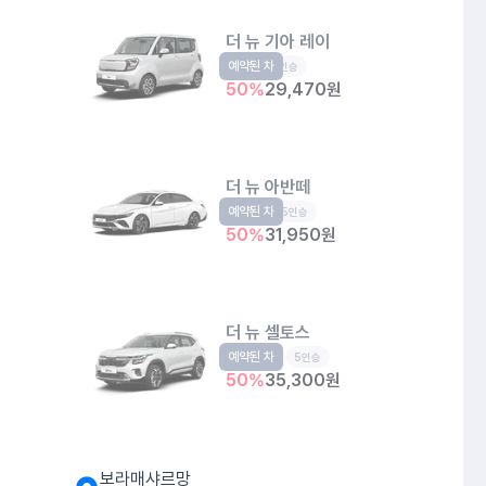
더 뉴 기아 레이
예약된 차
경형
5인승
50
%
29,470
원
더 뉴 아반떼
예약된 차
준중형
5인승
50
%
31,950
원
더 뉴 셀토스
예약된 차
소형SUV
5인승
50
%
35,300
원
보라매샤르망