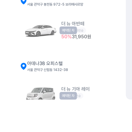
서울 관악구 봉천동 972-5 보라매샤르망
더 뉴 아반떼
예약된 차
준중형
5인승
50
%
31,950
원
아데나38 오피스텔
서울 관악구 신림동 1432-38
더 뉴 기아 레이
예약된 차
경형
5인승
50
%
29,470
원
개인정보처리방침
위치정보 이용약관
차량손해면책제도
고정형 
롯데백화점 관악점
제주특별자치도 제주시 공항서로 141 (도두이동)