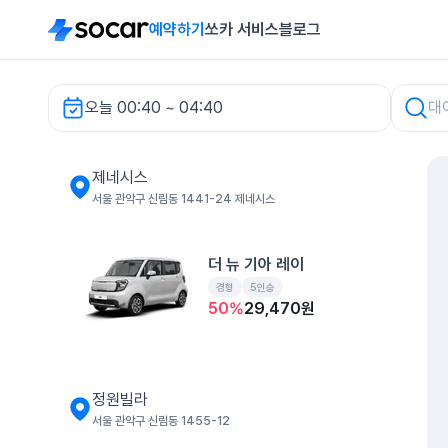
예약하기
쏘카 서비스
블로그
오늘 00:40 ~ 04:40
제네시스 렌터카
제네시스
서울 관악구 신림동 1441-24 제네시스
더 뉴 기아 레이
경형
5인승
50
%
29,470
원
정원빌라
서울 관악구 신림동 1455-12