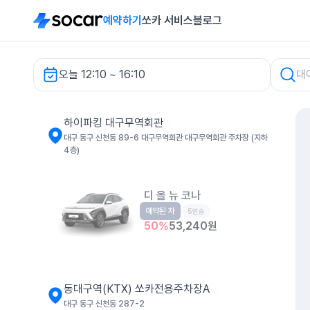
예약하기
쏘카 서비스
블로그
오늘 12:10 ~ 16:10
차량 검색
하이파킹 대구무역회관
대구 동구 신천동 89-6 대구무역회관 대구무역회관 주차장 (지하
4층)
디 올 뉴 코나
예약된 차
소형SUV
5인승
50
%
53,240
원
동대구역(KTX) 쏘카전용주차장A
대구 동구 신천동 287-2