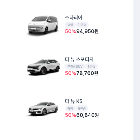
스타리아
승합
11인승
50
%
94,950
원
더 뉴 스포티지
준중형SUV
5인승
50
%
78,760
원
더 뉴 K5
중형
5인승
50
%
60,840
원