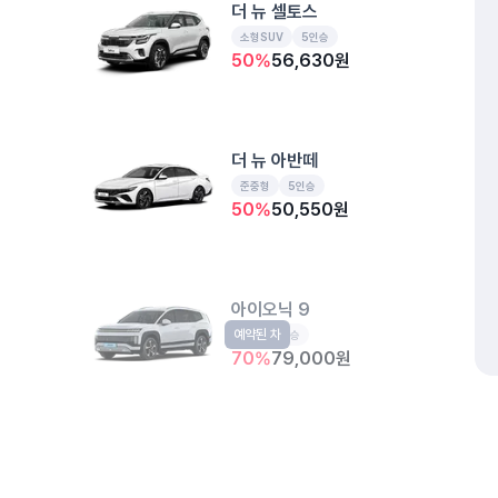
더 뉴 셀토스
소형SUV
5인승
50
%
56,630
원
더 뉴 아반떼
준중형
5인승
50
%
50,550
원
아이오닉 9
예약된 차
EV
6인승
70
%
79,000
원
주행요금 무료
EV3 롱레인지
개인정보처리방침
위치정보 이용약관
차량손해면책제도
고정형 
예약된 차
EV
5인승
제주특별자치도 제주시 공항서로 141 (도두이동)