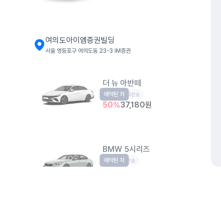
여의도아이엠증권빌딩
서울 영등포구 여의도동 23-3 iM증권
더 뉴 아반떼
예약된 차
준중형
5인승
50
%
37,180
원
BMW 5시리즈
예약된 차
수입
5인승
50
%
75,830
원
개인정보처리방침
위치정보 이용약관
차량손해면책제도
고정형 
여의도한화손해보험빌딩
제주특별자치도 제주시 공항서로 141 (도두이동)