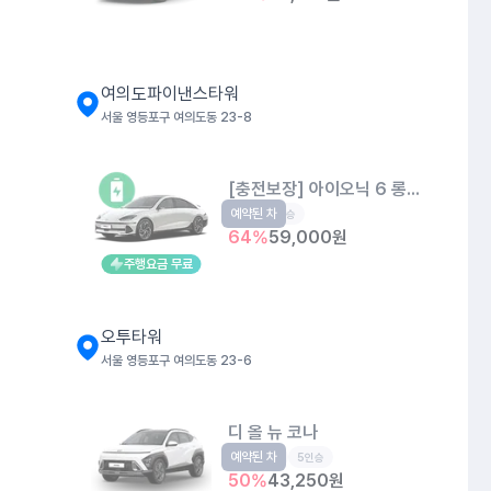
여의도파이낸스타워
서울 영등포구 여의도동 23-8
[충전보장] 아이오닉 6 롱레인지
예약된 차
EV
5인승
64
%
59,000
원
주행요금 무료
오투타워
서울 영등포구 여의도동 23-6
디 올 뉴 코나
예약된 차
소형SUV
5인승
50
%
43,250
원