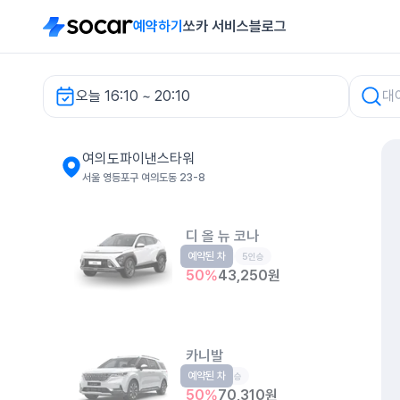
예약하기
쏘카 서비스
블로그
오늘 16:10 ~ 20:10
여의도파이낸스타워 렌터카
여의도파이낸스타워
서울 영등포구 여의도동 23-8
디 올 뉴 코나
예약된 차
소형SUV
5인승
50
%
43,250
원
카니발
예약된 차
RV
9인승
50
%
70,310
원