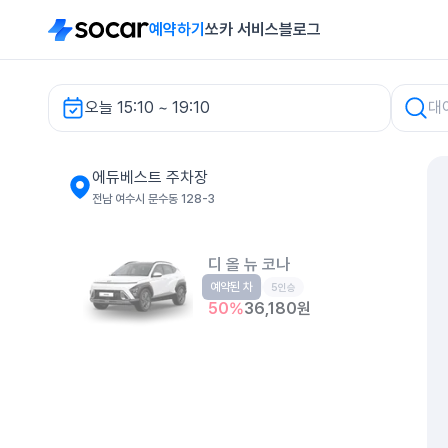
예약하기
쏘카 서비스
블로그
오늘 15:10 ~ 19:10
에듀베스트 주차장 렌터카
에듀베스트 주차장
전남 여수시 문수동 128-3
디 올 뉴 코나
예약된 차
소형SUV
5인승
50
%
36,180
원