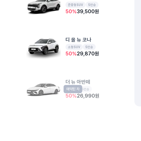
준중형SUV
5인승
50
%
39,500
원
디 올 뉴 코나
소형SUV
5인승
50
%
29,870
원
더 뉴 아반떼
예약된 차
준중형
5인승
50
%
26,990
원
거주자우선주차구역 17-197
서울 은평구 증산동 222-6
개인정보처리방침
위치정보 이용약관
차량손해면책제도
고정형 
제주특별자치도 제주시 공항서로 141 (도두이동)