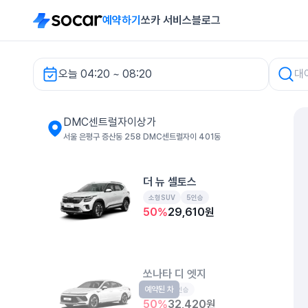
예약하기
쏘카 서비스
블로그
오늘 04:20 ~ 08:20
DMC센트럴자이상가 렌터카
DMC센트럴자이상가
서울 은평구 증산동 258 DMC센트럴자이 401동
더 뉴 셀토스
소형SUV
5인승
50
%
29,610
원
쏘나타 디 엣지
예약된 차
중형
5인승
50
%
32,420
원