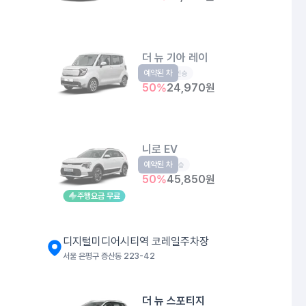
더 뉴 기아 레이
예약된 차
경형
5인승
50
%
24,970
원
니로 EV
예약된 차
EV
5인승
50
%
45,850
원
주행요금 무료
디지털미디어시티역 코레일주차장
서울 은평구 증산동 223-42
더 뉴 스포티지