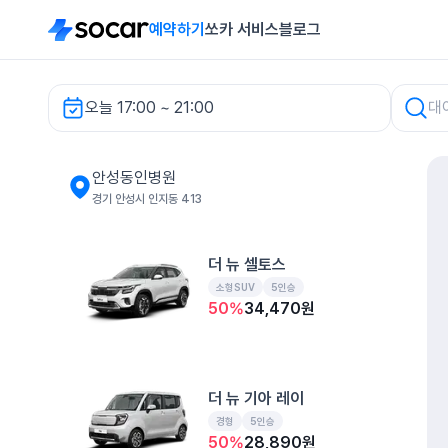
예약하기
쏘카 서비스
블로그
오늘 17:00 ~ 21:00
안성동인병원 렌터카
안성동인병원
경기 안성시 인지동 413
더 뉴 셀토스
소형SUV
5인승
50
%
34,470
원
더 뉴 기아 레이
경형
5인승
50
%
28,890
원