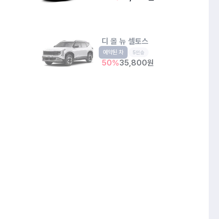
디 올 뉴 셀토스
예약된 차
소형SUV
5인승
50
%
35,800
원