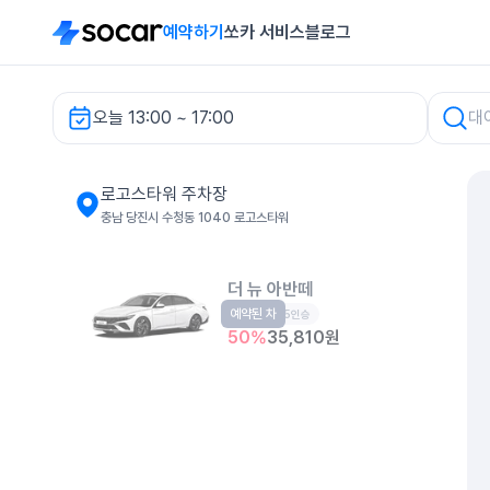
예약하기
쏘카 서비스
블로그
오늘 13:00 ~ 17:00
로고스타워 주차장 렌터카
로고스타워 주차장
충남 당진시 수청동 1040 로고스타워
더 뉴 아반떼
예약된 차
준중형
5인승
50
%
35,810
원