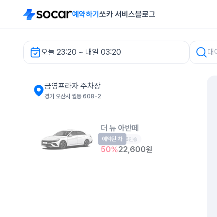
예약하기
쏘카 서비스
블로그
오늘 23:20 ~ 내일 03:20
금영프라자 주차장 렌터카
금영프라자 주차장
경기 오산시 궐동 608-2
더 뉴 아반떼
예약된 차
준중형
5인승
50
%
22,600
원